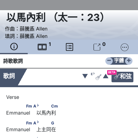
以馬內利 （太一：23）
作曲：
薛騰鼒 Allen
填詞：
薛騰鼒 Allen
1
0





−
+
字體
詩歌歌詞
BETA
♭
E
歌詞
▼
▲
和弦


♭
      Fm         A
       　　　Cm
♭
Fm
A
Cm
Emmanuel    以馬內利 
♭
      Fm         A
       　　　G
♭
Fm
A
G
Emmanuel    上主同在
♭