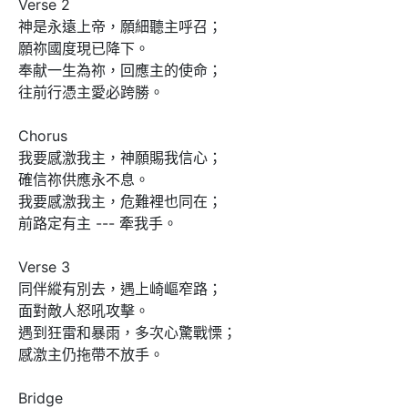
Verse 2

神是永遠上帝，願細聽主呼召； 

願祢國度現已降下。 

奉献一生為祢，回應主的使命； 

往前行憑主愛必跨勝。 

Chorus

我要感激我主，神願賜我信心； 

確信祢供應永不息。 

我要感激我主，危難裡也同在； 

前路定有主 --- 牽我手。 

Verse 3

同伴縱有別去，遇上崎嶇窄路； 

面對敵人怒吼攻擊。 

遇到狂雷和暴雨，多次心驚戰慄； 

感激主仍拖帶不放手。 

Bridge
