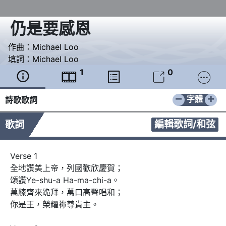
仍是要感恩
作曲：
Michael Loo
填詞：
Michael Loo
1
0





−
+
字體
詩歌歌詞
編輯歌詞/和弦
歌詞
Verse 1

全地讚美上帝，列國歡欣慶賀； 

頌讚Ye-shu-a Ha-ma-chi-a。 

萬膝齊來跪拜，萬口高聲唱和； 

你是王，榮耀祢尊貴主。 
