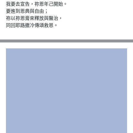
我要去宣告，祢恩年己開始。

要進到恩典與自由；

祢以祢恩膏來釋放與醫治，

同回耶路撒冷傳頌救恩。