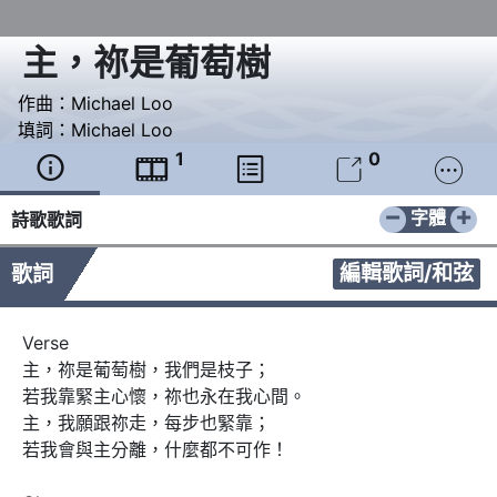
主，祢是葡萄樹
作曲：
Michael Loo
填詞：
Michael Loo
1
0





−
+
字體
詩歌歌詞
編輯歌詞/和弦
歌詞
Verse

主，祢是葡萄樹，我們是枝子；

若我靠緊主心懷，祢也永在我心間。

主，我願跟祢走，每步也緊靠； 

若我會與主分離，什麼都不可作！ 
