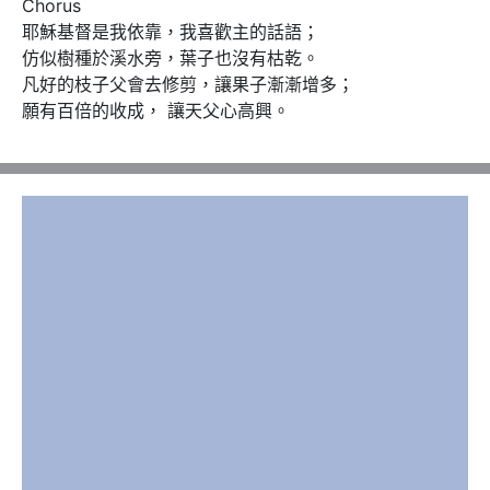
Chorus   

耶穌基督是我依靠，我喜歡主的話語； 

仿似樹種於溪水旁，葉子也沒有枯乾。 

凡好的枝子父會去修剪，讓果子漸漸增多； 

願有百倍的收成， 讓天父心高興。