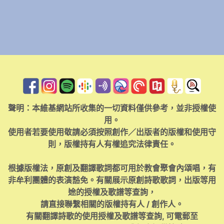
聲明：本維基網站所收集的一切資料僅供參考，並非授權使
用。
使用者若要使用敬請必須按照創作／出版者的版權和使用守
則，版權持有人有權追究法律責任。
根據版權法，原創及翻譯歌詞都可用於教會聚會內頌唱，有
非牟利團體的表演豁免。有關展示原創詩歌歌詞，出版等用
途的授權及歌譜等查詢，
請直接聯繫相關的版權持有人 / 創作人。
有關翻譯詩歌的使用授權及歌譜等查詢, 可電郵至