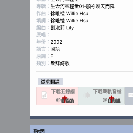
專輯：
生命河靈糧堂01-願祢裂天而降
作曲：
徐唯禮 Willie Hsu
填詞：
徐唯禮 Willie Hsu
編曲：
劉淑莉 Lily
原唱：
年份：
2002
語言：
國語
原調：
F
類別：
敬拜詩歌
徵求翻譯
下載
五線譜
下載聲軌
音檔
LYR
@
@
歌詞