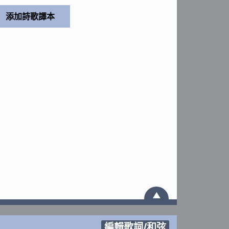
▲
編輯歌詞/和弦