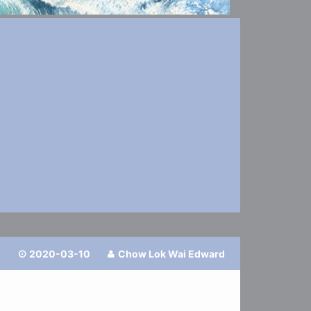
2020-03-10
Chow Lok Wai Edward

