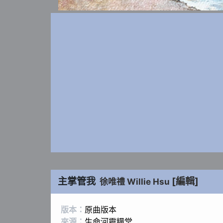
主掌管我
[編輯]
徐唯禮 Willie Hsu
版本：
原曲版本
來源：
生命河靈糧堂