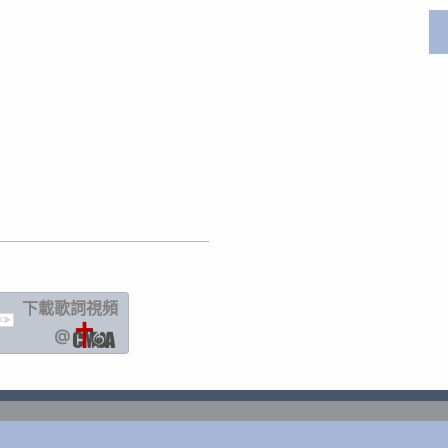
下載歌詞
視頻
IC
@