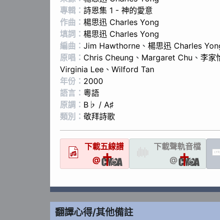
專輯：
詩恩集 1 - 神的愛意
作曲：
楊思迅 Charles Yong
填詞：
楊思迅 Charles Yong
編曲：
Jim Hawthorne
、
楊思迅 Charles Yon
原唱：
Chris Cheung
、
Margaret Chu
、
李家怡
Virginia Lee
、
Wilford Tan
年份：
2000
語言：
粵語
原調：
B♭ / A♯
類別：
敬拜詩歌
下載
五線譜
下載聲軌
音檔
LYR
@
@
翻譯心得/其他備註