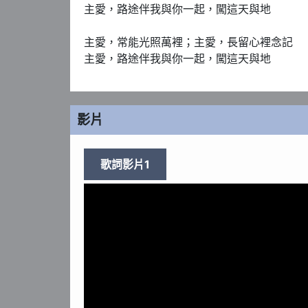
主愛，路途伴我與你一起，闖這天與地

主愛，常能光照萬裡；主愛，長留心裡念記

主愛，路途伴我與你一起，闖這天與地
影片
歌詞影片1