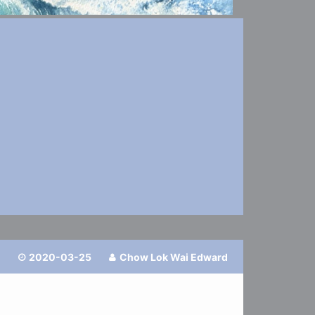
2020-03-25
Chow Lok Wai Edward

