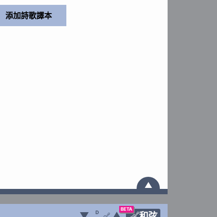
▲
BETA
D
▼
▲
和弦
