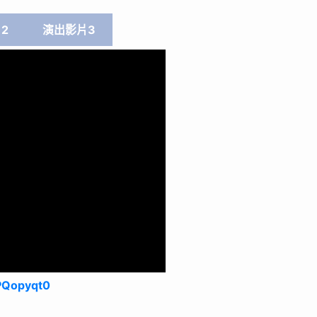
2
演出影片3
PQopyqt0