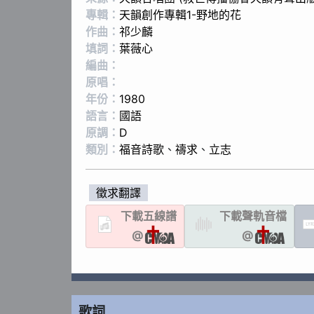
專輯：
天韻創作專輯1-野地的花
作曲：
祁少麟
填詞：
葉薇心
編曲：
原唱：
年份：
1980
語言：
國語
原調：
D
類別：
福音詩歌
、
禱求
、
立志
徵求翻譯
下載
五線譜
下載聲軌
音檔
LYR
@
@
歌詞