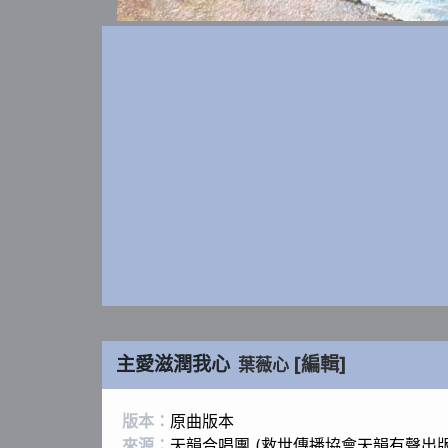
主愛滋潤我心
[編輯]
葉薇心
版本：
原曲版本
來源：
天韻合唱團 (救世傳播協會天韻有聲出版