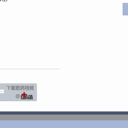
下載歌詞
視頻
IC
@