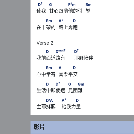
7
#
D
　　            G　　　　F
m　　　           
7
#
D
G
F
m
Bm
使我  甘心跟隨他的引  導 
7
　　Em　　            A
　　　D
7
Em
A
D
在十架的  路上奔跑
maj
7
　　D　　D
　　                                  
maj
7
7
D
D
D
我前面道路有      耶穌陪伴
　　Em　　            A　　　D
Em
A
D
心中常有  喜樂平安
7
　　D　　D
　　            G　　Gm
7
D
D
G
Gm
生活中即使遇  見困難
7
　　D/A　　                        A
　　　D
7
D/A
A
D
主耶穌賜    給我力量
影片