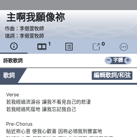
主啊我願像祢
作曲：
李俋萱牧師
填詞：
李俋萱牧師
1
0





−
+
字體
詩歌歌詞
編輯歌詞/和弦
歌詞
Verse 

若我經過流淚谷 讓我不看見自己的悲淒

若我經過死蔭地 讓我忘記我自己

Pre-Chorus

貼近祢心意 使我心歡喜 因祢必領我到豐富地
