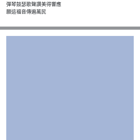
彈琴鼓瑟歌聲讚美得響應

願這福音傳遍萬民