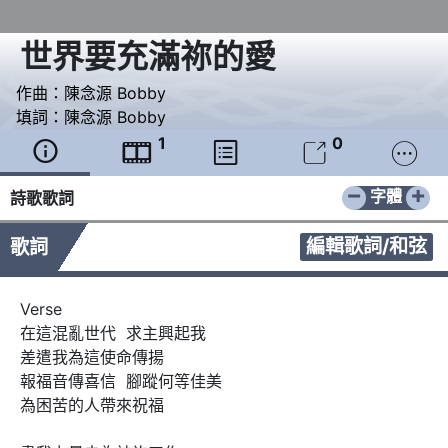
世界要充滿祢的愛
作曲：
陳念源 Bobby
填詞：
陳念源 Bobby
1
0





−
+
字體
詩歌歌詞
編輯歌詞/和弦
歌詞
Verse

在這混亂世代  求主興起我

差遣我為這使命傳揚

報福音傳喜信  腳蹤何等佳美

為困苦的人帶來祝福
