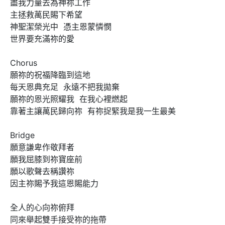
盡我力量去為神祢工作

主拯救萬民賜下希望

神聖潔榮光中  憑主恩蒙憐憫

世界要充滿祢的愛

Chorus

願祢的祝福降臨到這地

每天恩典充足  永遠不把我拋棄

願祢的恩光照耀我  在我心裡燃起

靠著主讓萬民歸向祢  有祢捉緊我是我一生最美

Bridge

願意謙卑作敬拜者

願我屈膝到祢寶座前

願以歌聲去稱讚祢

因主祢賜予我這恩賜能力

全人的心向祢俯拜

同來舉起雙手接受祢的拖帶
