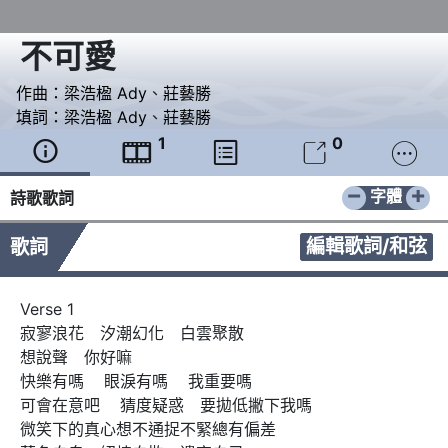
不可愛
作曲：
梁浩楹 Ady
、
莊藝勝
填詞：
梁浩楹 Ady
、
莊藝勝
1
0





−
+
字體
詩歌歌詞
編輯歌詞/和弦
歌詞
Verse 1

寂寥浪花　汐潮幻化　白雲聚散 

想說聲　你好嘛 

快樂有嗎    眼淚有嗎    我重要嗎 

可會在意吧    猜度疑惑　要拋低撇下我嗎

微笑下的真心想不通捉不緊總有偏差 
