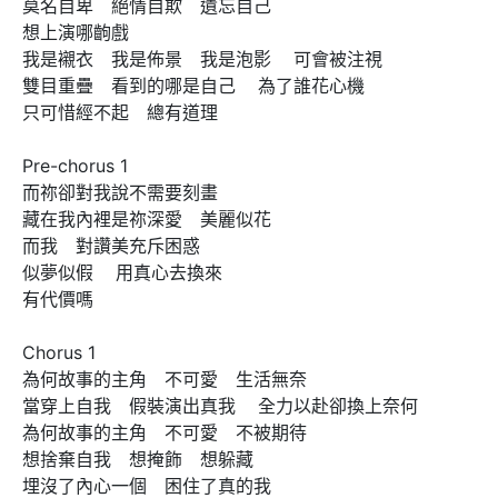
莫名自卑　絕情自欺　遺忘自己 

想上演哪齣戲 

我是襯衣　我是佈景　我是泡影    可會被注視    

雙目重疊　看到的哪是自己    為了誰花心機　

只可惜經不起　總有道理   

Pre-chorus 1

而祢卻對我說不需要刻畫 

藏在我內裡是祢深愛　美麗似花    

而我　對讚美充斥困惑　

似夢似假    用真心去換來　

有代價嗎 

Chorus 1

為何故事的主角　不可愛　生活無奈 

當穿上自我　假裝演出真我    全力以赴卻換上奈何 

為何故事的主角　不可愛　不被期待 

想捨棄自我　想掩飾　想躲藏 

埋沒了內心一個　困住了真的我 
