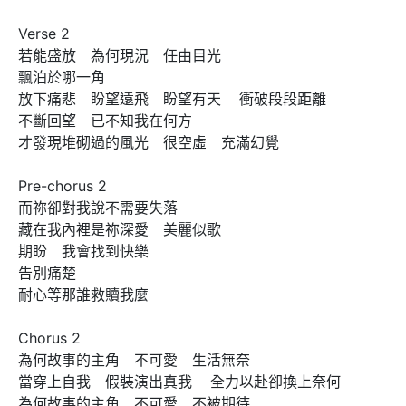
Verse 2  

若能盛放　為何現況　任由目光 

飄泊於哪一角 

放下痛悲　盼望遠飛　盼望有天    衝破段段距離

不斷回望　已不知我在何方 

才發現堆砌過的風光　很空虛　充滿幻覺 

Pre-chorus 2

而祢卻對我說不需要失落 

藏在我內裡是祢深愛　美麗似歌 

期盼　我會找到快樂　

告別痛楚 

耐心等那誰救贖我麼 

Chorus 2

為何故事的主角　不可愛　生活無奈 

當穿上自我　假裝演出真我    全力以赴卻換上奈何 

為何故事的主角　不可愛　不被期待 
