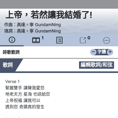
上帝，若然讓我結婚了!
作曲：
高達。寧 GundamNing
填詞：
高達。寧 GundamNing
1
0





−
+
字體
詩歌歌詞
編輯歌詞/和弦
歌詞
Verse 1

緊握雙手 講聲我愛您

地老天方 星海 也送給您

上帝祝福 讓我可以

遇到您 奇蹟真的發生
