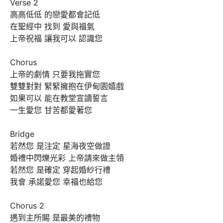
Verse 2

高高低低 的戀愛都會記低

在聖經中 找到 愛與福氣

上帝祝福 讓我可以 認識您

Chorus

上帝的劇情 只要我拖實您

雙雙對對 緊緊擁抱在伊甸園嬉戲

如果可以 能在教堂宣讀誓言

一生愛您 甘苦都愛著您

Bridge

若然您 是注定 星海夜空做證

婚禮中閃爍光彩 上帝請來做主領

若然您 是確定 穿起婚紗行禮

我會 承諾愛您 幸福也給您

Chorus 2

遇到主所賜 是最美的禮物
