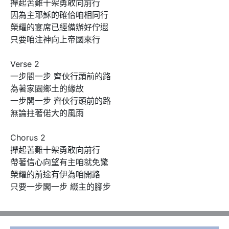
攑起苦難十架勇敢向前行

因為主耶穌的確佮咱相同行

榮耀的宴席已經備辦好佇遐

只要咱注神向上帝國來行

Verse 2

一步閣一步 齊伙行頭前的路

為著家園鄉土的緣故

一步閣一步 齊伙行頭前的路

無論拄著偌大的風雨

Chorus 2

攑起苦難十架勇敢向前行

帶著信心向望有主咱就免驚

榮耀的前途有伊為咱開路

只要一步閣一步 綴主的腳步