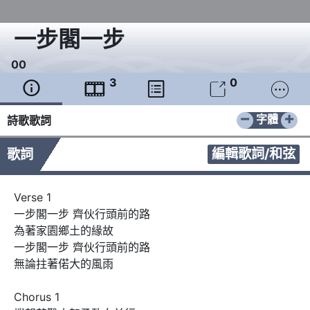
一步閣一步
0
0
3
0





−
+
字體
詩歌歌詞
編輯歌詞/和弦
歌詞
Verse 1

一步閣一步 齊伙行頭前的路

為著家園鄉土的緣故

一步閣一步 齊伙行頭前的路

無論拄著偌大的風雨

Chorus 1
