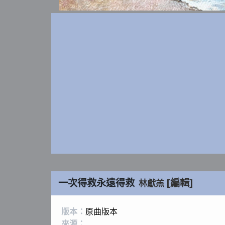
一次得救永遠得救
[編輯]
林獻羔
版本：
原曲版本
來源：