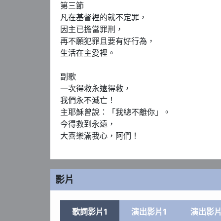
第三節

凡在基督裡的就不定罪，

因主已擔當罪刑，

再不願犯罪且要有好行為，

生活在主愛裡。

副歌

一次得救永遠得救，

我們永不滅亡！

主耶穌曾說：「我總不離你」。

今得救到永遠，

大喜樂滿我心，阿們！
影片
歌詞影片1
演出影片1
演出影片