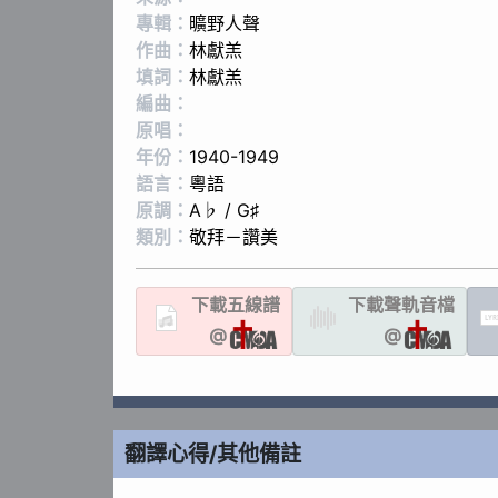
專輯：
曠野人聲
作曲：
林獻羔
填詞：
林獻羔
編曲：
原唱：
年份：
1940-1949
語言：
粵語
原調：
A♭ / G♯
類別：
敬拜－讚美
下載
五線譜
下載聲軌
音檔
LYR
@
@
翻譯心得/其他備註