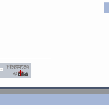
下載歌詞
視頻
IC
@