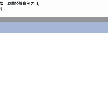
欄 是供填上原曲授權資訊之用, 

料.