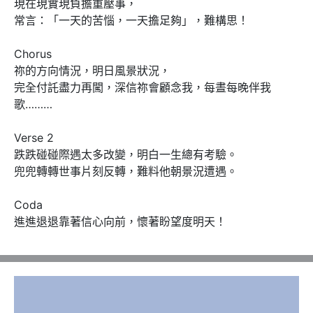
現在現實現負擔重壓事，

常言：「一天的苦惱，一天擔足夠」，難構思！

Chorus 

祢的方向情況，明日風景狀況，

完全付託盡力再闖，深信祢會顧念我，每晝每晚伴我
歌………

Verse 2

跌跌碰碰際遇太多改變，明白一生總有考驗。

兜兜轉轉世事片刻反轉，難料他朝景況遭遇。

Coda

進進退退靠著信心向前，懷著盼望度明天！