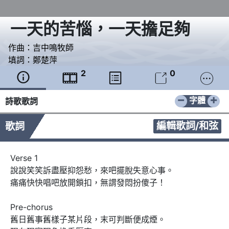
一天的苦惱，一天擔足夠
作曲：
吉中鳴牧師
填詞：
鄭楚萍
2
0





−
+
字體
詩歌歌詞
編輯歌詞/和弦
歌詞
Verse 1

說說笑笑訴盡壓抑怨愁，來吧擺脫失意心事。

痛痛快快唱吧放開鎖扣，無謂發悶扮傻子！

Pre-chorus 

舊日舊事舊樣子某片段，末可判斷便成煙。
