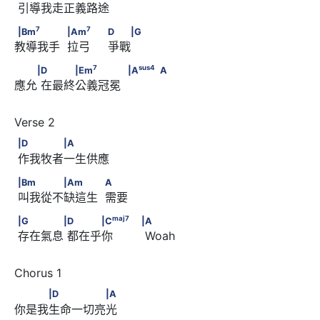
 引導我走正義路途
7
7
|Bm
　　　　            |Am
7
7
|Bm
|Am
D
|G
教導我手  拉弓     爭戰
                              D　　|G
7
　　|D      　　　|Em
7
sus
4
|D
|Em
|A
A
應允 在最終公義冠冕
sus
4
            |A
                                                      A
|D      　　　　|A
|D
|A
 作我牧者一生供應
|Bm      　　　　|Am　　　            A
|Bm
|Am
A
 叫我從不缺這生  需要
maj
7
|G      　　　　|D      　　　|C
maj
7
|G
|D
|C
|A
 存在氣息 都在乎你         Woah
                                                |A
　　　|D　　　　　|A
|D
|A
你是我生命一切亮光