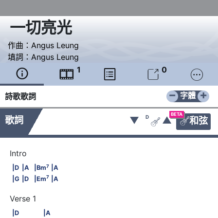
一切亮光
作曲：
Angus Leung
填詞：
Angus Leung
1
0





−
+
字體
詩歌歌詞
BETA
D
歌詞
▼
▲
和弦


7
|D                              |A                              |Bm
           
7
|D
|A
|Bm
|A
7
|G                              |D                              |Em
           
7
|G
|D
|Em
|A
|D      　　　　|A
|D
|A