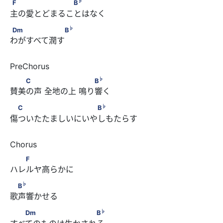
F　 　     B
♭
F
B
主の愛とどまることはなく
♭
Dm     　 B
♭
Dm
B
わがすべて潤す
♭
　　C 　      　　 　 　 B
♭
C
B
賛美の声 全地の上 鳴り響く
♭
　C          B
♭
C
B
傷ついたたましいにいやしもたらす
  F
F
ハレルヤ高らかに 
♭
　B
♭
B
歌声響かせる
♭
  Dm     　   B
♭
Dm
B