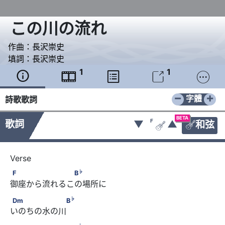
この川の流れ
作曲：
長沢崇史
填詞：
長沢崇史
1
1





−
+
字體
詩歌歌詞
BETA
F
歌詞
▼
▲
和弦


♭
F　　  　   B
♭
F
B
御座から流れるこの場所に
♭
Dm    　 　B
♭
Dm
B
いのちの水の川
♭