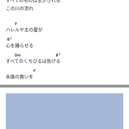
すべてのものは生かされる 
この川の流れ

  F
F
ハレルヤ主の愛が 
♭
B
♭
B
心を踊らせる
♭
  Dm       　 B
♭
Dm
B
すべてのくちびるは告げる 
　　 　  F
F
永遠の救いを