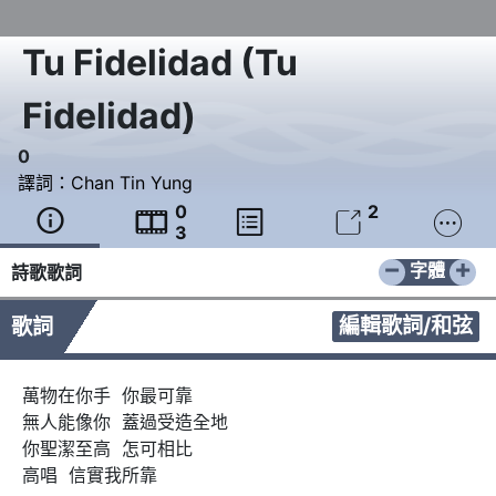
Tu Fidelidad
(
Tu
Fidelidad
)
0
譯詞：
Chan Tin Yung
0
2





3
−
+
字體
詩歌歌詞
編輯歌詞/和弦
歌詞
萬物在你手  你最可靠

無人能像你  蓋過受造全地

你聖潔至高  怎可相比

高唱  信實我所靠