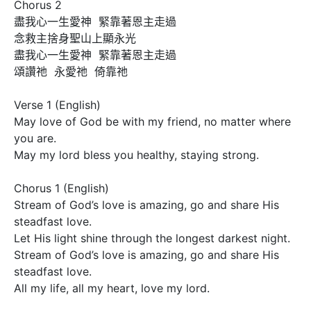
Chorus 2

盡我心一生愛神  緊靠著恩主走過

念救主捨身聖山上顯永光

盡我心一生愛神  緊靠著恩主走過

頌讚祂  永愛祂  倚靠祂

Verse 1 (English)

May love of God be with my friend, no matter where 
you are.

May my lord bless you healthy, staying strong.

Chorus 1 (English)

Stream of God’s love is amazing, go and share His 
steadfast love.

Let His light shine through the longest darkest night.

Stream of God’s love is amazing, go and share His 
steadfast love.

All my life, all my heart, love my lord.
