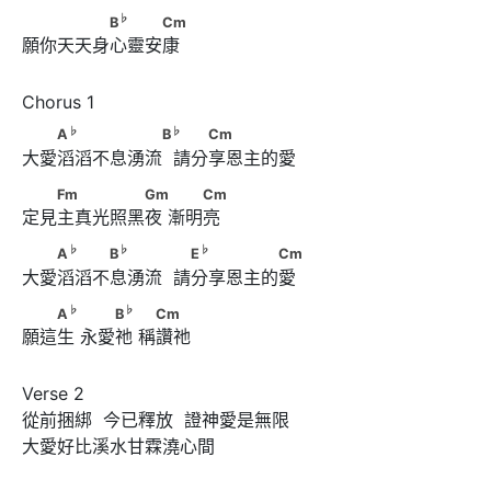
♭
　　　　　B
　　　Cm
♭
B
Cm
願你天天身心靈安康
♭
♭
　　A
　　　　　　B
       　　Cm
♭
♭
A
B
Cm
大愛滔滔不息湧流  請分享恩主的愛
　　Fm　　　　　Gm　      　　Cm
Fm
Gm
Cm
定見主真光照黑夜 漸明亮
♭
♭
♭
　　A
　　　B
　　　       　E
　　　　　Cm
♭
♭
♭
A
B
E
Cm
大愛滔滔不息湧流  請分享恩主的愛
♭
♭
　　A
　      　　B
　      　Cm
♭
♭
A
B
Cm
願這生 永愛祂 稱讚祂
Verse 2

從前捆綁  今已釋放  證神愛是無限

大愛好比溪水甘霖澆心間
