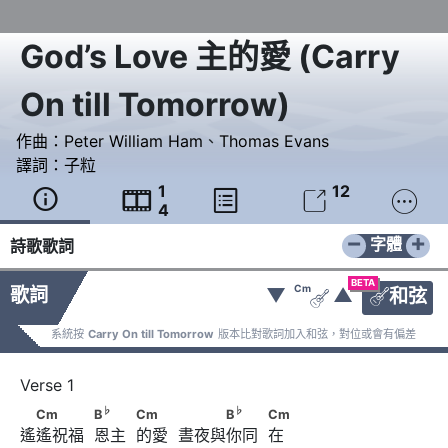
God’s Love 主的愛
(
Carry
On till Tomorrow
)
作曲：
Peter William Ham
、
Thomas Evans
譯詞：
子粒
1
12





4
−
+
字體
詩歌歌詞
BETA
Cm
歌詞
▼
▲
和弦


系統按
Carry On till Tomorrow
版本比對歌詞加入和弦，對位或會有偏差
♭
　Cm　　　       B
　　            Cm　　       　　　
♭
♭
Cm
B
Cm
B
Cm
遙遙祝福  恩主  的愛  晝夜與你同  在
♭
B
　　            Cm