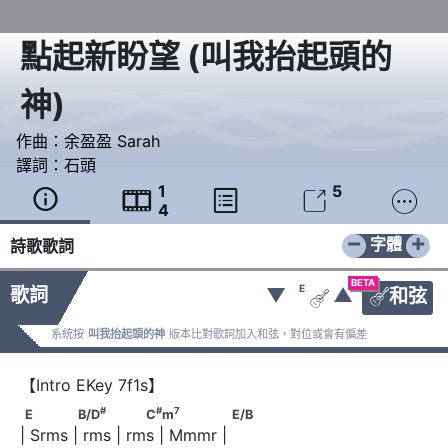
點起新盼望
(
叫我抬起頭的
神
)
作曲：
余盈盈 Sarah
譯詞：
石頭
1
5





4
−
+
字體
詩歌歌詞
BETA
E
歌詞
▼
▲
和弦


系統按
叫我抬起頭的神
版本比對歌詞加入和弦，對位或會有偏差
#
#
7
E             B/D
              C
m
                E/B
#
#
7
E
B/D
C
m
E/B
| Srms | rms | rms | Mmmr |