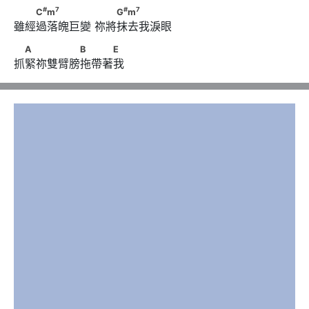
#
7
#
7
　　C
m
　　　　　      　　G
m
#
7
#
7
C
m
G
m
雖經過落魄巨變 祢將抹去我淚眼
　A　　　　　B　　　E
A
B
E
抓緊祢雙臂膀拖帶著我