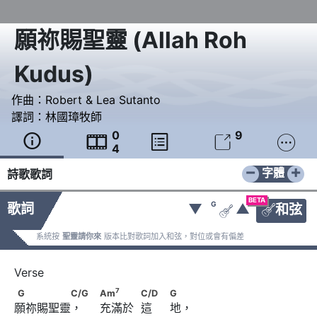
願祢賜聖靈
(
Allah Roh
Kudus
)
作曲：
Robert & Lea Sutanto
譯詞：
林國璋牧師
0
9





4
−
+
字體
詩歌歌詞
BETA
G
歌詞
▼
▲
和弦


系統按
聖靈請你來
版本比對歌詞加入和弦，對位或會有偏差
7
G　　　　　C/G                               Am
7
G
C/G
Am
C/D
G
願祢賜聖靈，     充滿於  這     地，
            C/D　                              G