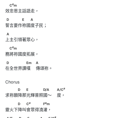
#
　C
m
#
C
m
效忠恩主話語走，
D　　　　E　　A
D
E
A
誓言要作祢國度子民；
A
A
上主引領著眾心，
#
　C
m
#
C
m
務將祢國度拓展，
D　　　　　Em　                        A
D
Em
A
在全世界讚嘆    傳頌祢。
#
　　　D　　E　　　　D/A　                         A/C
#
D
E
D/A
A/C
求祢願降那光輝普照國～    度，
#
#
　　　D　　C
　　　　F
m
#
#
D
C
F
m
靈火下降叫會眾得澆灌，
#
A/E　　                        D　　E　　　A　　E/G
#