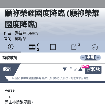
願祢榮耀國度降臨
(
願祢榮耀
國度降臨
)
作曲：
游智婷 Sandy
譯詞：
鄺瑞榮
0
3





2
−
+
字體
詩歌歌詞
BETA
A
歌詞
▼
▲
和弦


系統按
願祢榮耀國度降臨
版本比對歌詞加入和弦，對位或會有偏差
　A
A
願主祢接納眾膝，