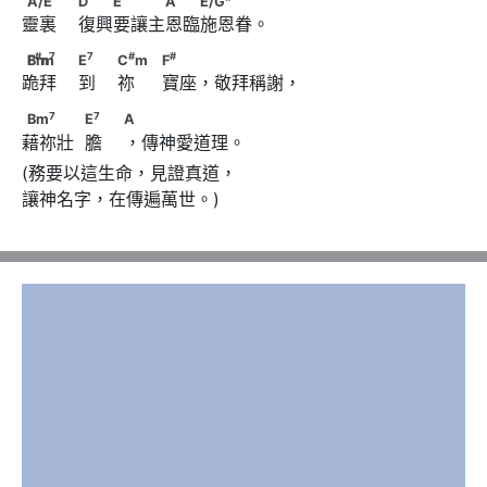
A/E
D
E
A
E/G
靈裏    復興要讓主恩臨施恩眷。
#
7
7
F
mBm
　　                        E
#
7
7
#
#
F
Bm
m
E
C
m
F
跪拜    到    祢     寶座，敬拜稱謝，
#
#
                        C
m　                              F
7
7
Bm
　　　            E
　                        A
7
7
Bm
E
A
藉祢壯  膽    ，傳神愛道理。
(務要以這生命，見證真道，

讓神名字，在傳遍萬世。)