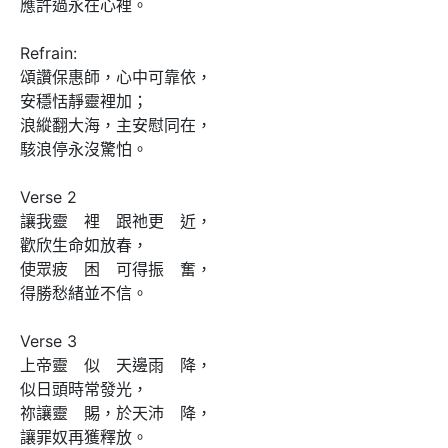
應許過永在心裡。

Refrain:

頌讚保惠師，心中可靠依，

安穩恬靜靈裡加；

浪縱翻大海，主安慰同在，

駭浪停永沒驚怕。

Verse 2

讓我靈　裡　跟祂更　近，

歡欣生命如放春，

使眾疲　困　可得振　奮，

得勝愁緒並不信。

Verse 3

上帝靈　似　天邊雨　降，

似日頭時常發光，

祢讓靈　賜，於天沛　降，

讓罪奴再獲釋放。
