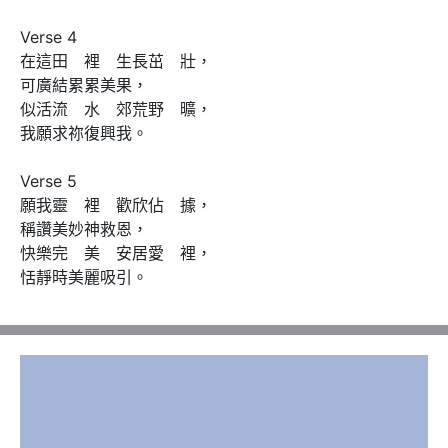
Verse 4

在這田　裡　生長茁　壯，

可廣結累累美果，

似活流　水　郊荒野　曠，

我願求祢復興我。

Verse 5

願我靈　裡　歡欣佔　據，

稱讚美妙神救恩，

快樂完　美　安居愛　裡，

恬靜時美麗吸引。