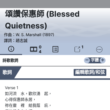
頌讚保惠師
(
Blessed
Quietness
)
作曲：
W. S. Marshall (1897)
譯詞：
趙志誠
0
1





4
−
+
字體
詩歌歌詞
編輯歌詞/和弦
歌詞
Verse 1

如河流　水，歡欣湧　起，

心得保惠師永居，

祢在靈　裡　給我蔭　庇，
