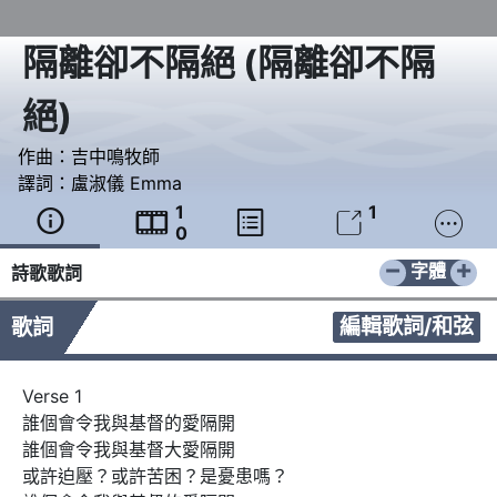
隔離卻不隔絕
(
隔離卻不隔
絕
)
作曲：
吉中鳴牧師
譯詞：
盧淑儀 Emma
1
1





0
−
+
字體
詩歌歌詞
編輯歌詞/和弦
歌詞
Verse 1

誰個會令我與基督的愛隔開

誰個會令我與基督大愛隔開

或許迫壓？或許苦困？是憂患嗎？
