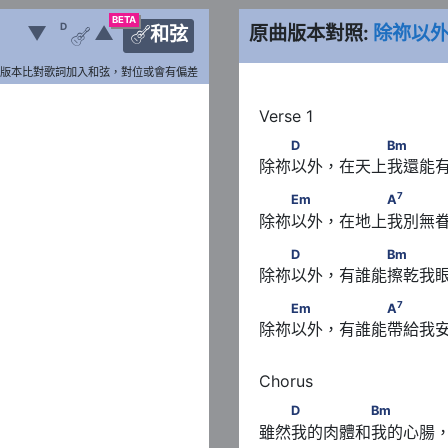
BETA
D
▼
▲
原曲版本對照:
除祢以
和弦


版本比對歌詞加入和弦，對位或會有偏差
　　D　　 　　　Bm
D
Bm
除祢以外，在天上我還能
7
　　Em　　 　　　A
　　
7
Em
A
除祢以外，在地上我別無
　　D　　 　　　Bm
D
Bm
除祢以外，有誰能擦乾我眼
7
　　Em　　 　　　A
　
7
Em
A
除祢以外，有誰能帶給我安
　　D　　　　　Bm
D
Bm
雖然我的肉體和我的心腸，