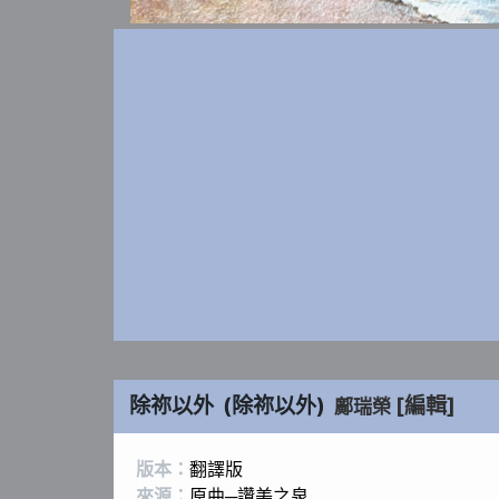
除祢以外
(
除祢以外
)
[編輯]
鄺瑞榮
版本：
翻譯版
來源：
原曲─讚美之泉