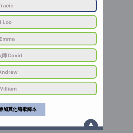
racie
l Loo
Emma
師 David
ndrew
illiam
▲