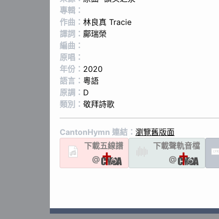
專輯：
作曲：
林良真 Tracie
譯詞：
鄺瑞榮
編曲：
原唱：
年份：
2020
語言：
粵語
原調：
D
類別：
敬拜詩歌
CantonHymn 連結：
瀏覽舊版面
下載
五線譜
下載聲軌
音檔
LYR
@
@