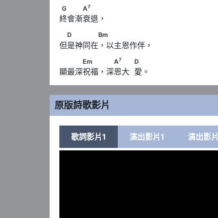
7
G　　　A
7
G
A
終會漸衰退，
　D　　　　Bm
D
Bm
但是神同在，以主恩作伴，
7
　　　Em　　 　A
　　            D
7
Em
A
D
顯最深祝福，深恩大  愛。
原版詩歌影片
歌詞影片1
演出影片1
演出影片