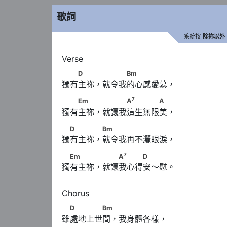
歌詞
系統按
除祢以外
　　D　　 　　　Bm
D
Bm
獨有主祢，就令我的心感愛慕，
7
　　Em　　 　　　A
　　　　A
7
Em
A
A
獨有主祢，就讓我這生無限美，
　D　　　 Bm
D
Bm
獨有主祢，就令我再不灑眼淚，
7
　Em　　　 　　A
　　　D
7
Em
A
D
獨有主祢，就讓我心得安～慰。
　D　　　　Bm
D
Bm
雖處地上世間，我身體各樣，