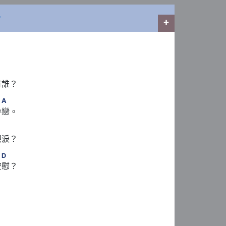
外
+
有誰？
　　A
A
眷戀。
淚？ 
　　　D
D
慰？ 
 