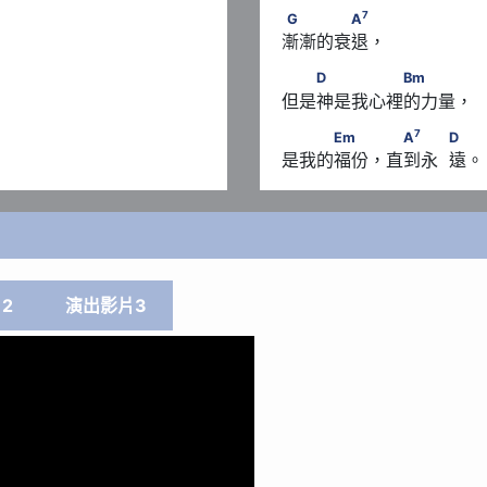
7
G　　　　A
7
G
A
漸漸的衰退， 
　　D　　　　　Bm
D
Bm
但是神是我心裡的力量， 
7
　　　Em　　 　A
　　    
7
Em
A
D
是我的福份，直到永  遠。
2
演出影片3