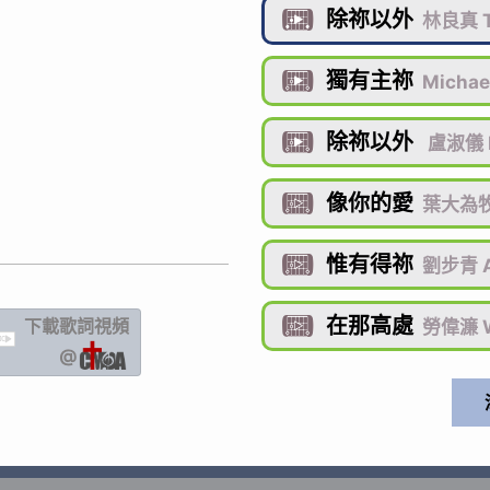
除祢以外

林良真 T
獨有主祢

Michae
除祢以外

盧淑儀 
像你的愛

葉大為牧
惟有得祢

劉步青 A
在那高處
下載歌詞
視頻

勞偉濂 W
IC
@