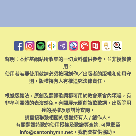
聲明：本維基網站所收集的一切資料僅供參考，並非授權使
用。
使用者若要使用敬請必須按照創作／出版者的版權和使用守
則，版權持有人有權追究法律責任。
根據版權法，原創及翻譯歌詞都可用於教會聚會內頌唱，有
非牟利團體的表演豁免。有關展示原創詩歌歌詞，出版等用
途的授權及歌譜等查詢，
請直接聯繫相關的版權持有人 / 創作人。
有關翻譯詩歌的使用授權及歌譜等查詢, 可電郵至
info@cantonhymn.net
，我們會提供協助。