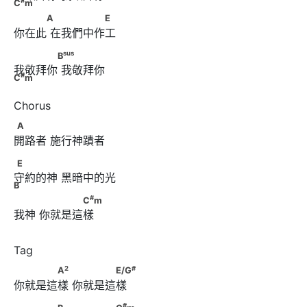
#
C
m
　　　A      　　　　　E
A
E
你在此 在我們中作⼯
sus
#
　　　　B
      　　　　 C
m
sus
B
我敬拜你 我敬拜你
#
C
m
A
A
開路者 施行神蹟者
E　　　　      　　　　　 B
E
守約的神 黑暗中的光
B
#
　　      　　　　C
m
#
C
m
我神 你就是這樣
2
#
　　　　A
　      　　　　E/G
2
#
A
E/G
你就是這樣 你就是這樣
#
　　　　B　      　　　　C
m
#