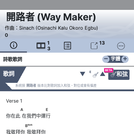
開路者
(
Way Maker
)
作曲：
Sinach (Osinachi Kalu Okoro Egbu)
0
1
13





3
−
+
字體
詩歌歌詞
BETA
E
歌詞
▼
▲
和弦


系統按
開路者
版本比對歌詞加入和弦，對位或會有偏差
　　　A      　　　　　E
A
E
你在此 在我們中運⾏
sus
#
　　　　B
      　　　　 C
m
sus
B
我敬拜你 我敬拜你