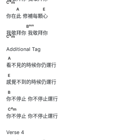
#
C
m
　　A　      　　　　E
A
E
你在此 修補每顆⼼
sus
#
　　　　B
      　　　　 C
m
sus
B
我敬拜你 我敬拜你
#
C
m
A
A
看不見的時候你仍運行
E
E
感覺不到的時候仍運行 
B
B
你不停止 你不停止運行
#
C
m
#
C
m
你不停止 你不停止運行