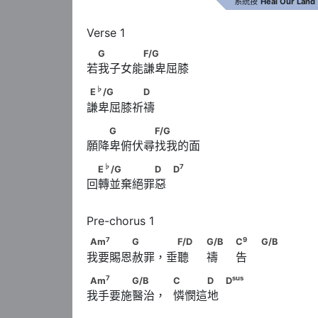
系統按
Heal Our Land
　G　　　　F/G
G
F/G
若我子女能謙卑屈膝
♭
E
/G　　　　　D
♭
E
/G
D
謙卑屈膝祈禱
　　G　　　　F/G
G
F/G
願降卑俯伏尋找我的面
♭
7
　E
/G　　　　　D　            D
♭
7
E
/G
D
D
回轉並棄絕罪惡  
7
Am
　　　　G　　 　F/D　                        
7
9
Am
G
F/D
G/B
C
G/B
我要賜恩赦罪，垂聽     禱     告    
9
                              C
　                        G
7
Am
　　　　G/B　　             C　　　D　      
7
sus
Am
G/B
C
D
D
我手要施醫治，  憐憫這地  