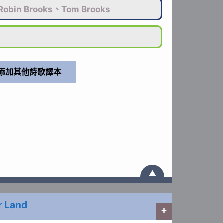
Robin Brooks、Tom Brooks
▲
r Land
+