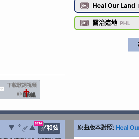
Heal Our Land

醫治這地

PHL
下載歌詞
視頻
IC
@
BETA
G
▼
▲
原曲版本對照:
Heal Ou
和弦

