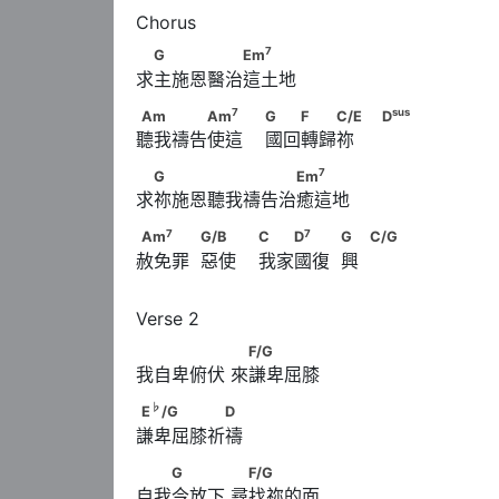
7
　G　　　　　Em
7
G
Em
求主施恩醫治這土地
7
Am　　　　Am
　　                        
7
sus
Am
Am
G
F
C/E
D
聽我禱告使這    國回轉歸祢     
sus
                              D
7
　G　　　　　　　　Em
7
G
Em
求祢施恩聽我禱告治癒這地
7
Am
　　　            G/B　　                     
7
7
Am
G/B
C
D
G
C/G
赦免罪  惡使    我家國復  興  
            C/G
　　　　　      　F/G
F/G
我自卑俯伏 來謙卑屈膝
♭
E
/G　　　　　D
♭
E
/G
D
謙卑屈膝祈禱
　　G　　　      　F/G
G
F/G
自我今放下 尋找祢的面