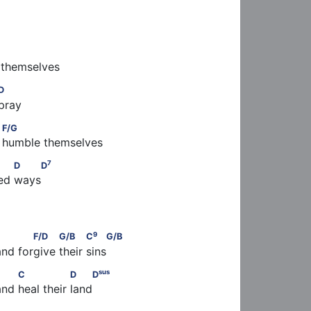
 themselves
D
pray
  F/G
F/G
d humble themselves
7
         D    D
7
D
D
ked ways
9
               F/D          G/B           C
    G/B
9
F/D
G/B
C
G/B
and forgive their sins
sus
              C                D    D
sus
C
D
D
and heal their land