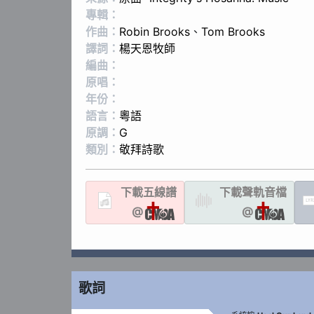
專輯：
作曲：
Robin Brooks
、
Tom Brooks
譯詞：
楊天恩牧師
編曲：
原唱：
年份：
語言：
粵語
原調：
G
類別：
敬拜詩歌
下載
五線譜
下載聲軌
音檔
LYR
@
@
歌詞