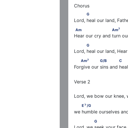
           G                      
G
Lord, heal our land, Fathe
7
G　　F　　C/E　
Am                      Am
   
7
Am
Am
Hear our cry and turn ou
           G                       
G
Lord, heal our land, Hear
7
7
   C　　D
　　            G　
   Am
              G/B        
7
Am
G/B
C
Forgive our sins and hea
                               F/G
Lord, we bow our knee, 
♭
        E
/G                     
♭
E
/G
we humble ourselves an
              G                   
G
Lord, we seek your face