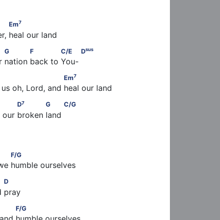
7
      Em
7
Em
r, heal our land
sus
           G            F             C/E          D
sus
G
F
C/E
D
r nation back to You- 
7
                   Em
7
Em
 us oh, Lord, and heal our land
7
      C              D
            G          C/G
7
D
G
C/G
l our broken land 
F/G
we humble ourselves
     D
D
d pray
     F/G
F/G
 and humble ourselves