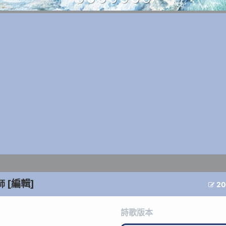
[編輯]
師
20

詩歌版本