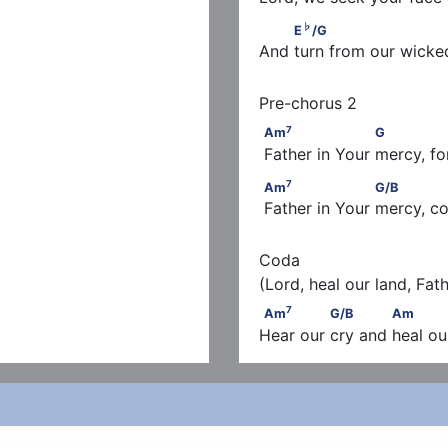
♭
         E
/G                   
♭
E
/G
And turn from our wick
7
  G/B　
Am
                     G     
7
Am
G
 Father in Your mercy, fo
/B
sus
7
    D
Am
                     G/B    
7
Am
G/B
 Father in Your mercy, c
Coda

7
Am
              G/B          
7
Am
G/B
Am
Hear our cry and heal ou