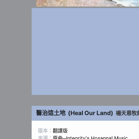
醫治這土地
(
Heal Our Land
)
楊天恩牧
版本：
翻譯版
來源：
原曲─Integrity's Hosanna! Music