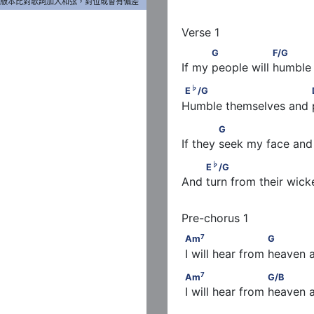
版本比對歌詞加入和弦，對位或會有偏差
           G                 F/G
G
F/G
If my people will humble
♭
E
/G                           D
♭
E
/G
Humble themselves and 
             G                    
G
If they seek my face an
♭
         E
/G                   
♭
E
/G
And turn from their wic
7
      G/B　
Am
                       G    
7
Am
G
 I will hear from heaven 
/B
sus
7
      D
Am
                       G/B  
7
Am
G/B
 I will hear from heaven 