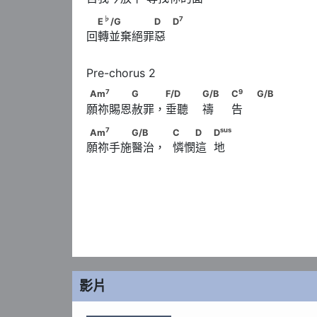
♭
7
　E
/G　　　　　D　            D
♭
7
E
/G
D
D
回轉並棄絕罪惡  
7
Am
　　　　G　　 F/D　　                      
7
9
Am
G
F/D
G/B
C
G/B
願祢賜恩赦罪，垂聽    禱     告    
9
                              C
　                        G
7
Am
　　　　G/B　　             C　　D　        
7
sus
Am
G/B
C
D
D
願祢手施醫治，  憐憫這  地
影片