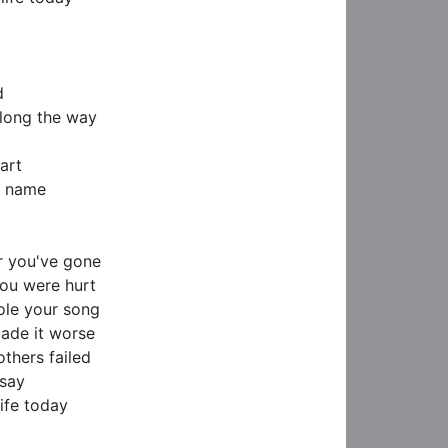


long the way

rt

' name

 you've gone

u were hurt

le your song

de it worse

hers failed

say

ife today
