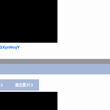
A3XynNoyY
2
演出影片3