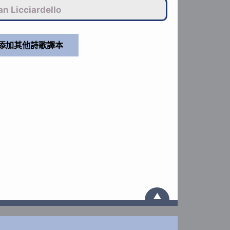
n Licciardello
▲