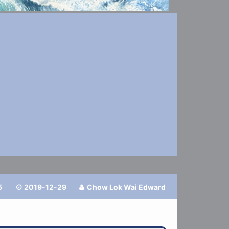
5
2019-12-29
Chow Lok Wai Edward

