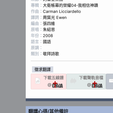
專輯：
大衛帳幕的榮耀04-我相信神蹟
作曲：
Carman Licciardello
譯詞：
周巽光 Ewen
編曲：
張四維
原唱：
朱紹恩
年份：
2008
語言：
國語
原調：
類別：
敬拜詩歌
徵求翻譯
下載
五線譜
下載聲軌
音檔
LYR
@
@
翻譯心得/其他備註