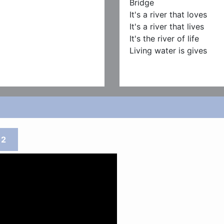
Bridge

It's a river that loves

It's a river that lives

It's the river of life

Living water is gives
2