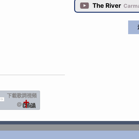
The River

Carma
下載歌詞
視頻
IC
@