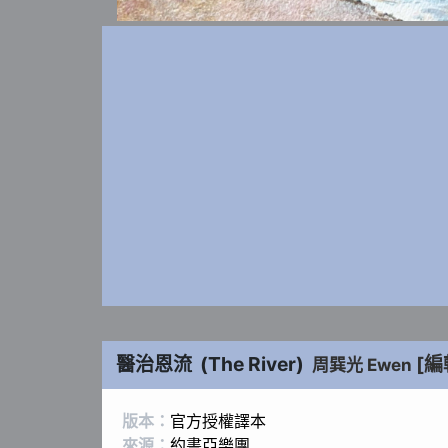
醫治恩流
(
The River
)
[編
周巽光 Ewen
版本：
官方授權譯本
來源：
約書亞樂團