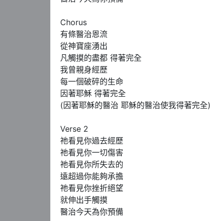
Chorus 

有條醫治恩流

從神寶座湧出

凡觸摸的盡都 得著完全 

我曾親身經歷

每一個破碎的生命

因著耶穌 得著完全

(因著耶穌的醫治 耶穌的醫治使我得著完全)

Verse 2

祂看見你過去經歷

祂看見你一切傷害

祂看見你所失去的

遠超過你能夠承擔

祂看見你挫折絕望

就伸出手觸摸

醫治今天為你預備
