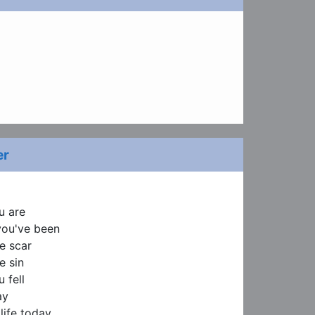
er
 are

you've been

e scar

 sin

fell

y

life today
