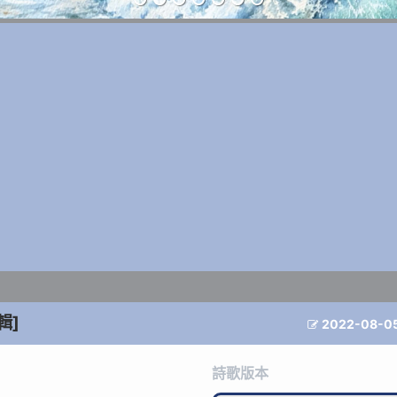
輯]
2022-08-0

詩歌版本