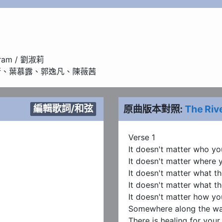
ram / 劉淑莉

立衡、葉慕露、郭逸凡、陳薇茜
編輯歌詞/和弦
原曲版本對照:
The Riv
Verse 1

It doesn't matter who you
It doesn't matter where 
It doesn't matter what th
It doesn't matter what the
It doesn't matter how you 
Somewhere along the wa
There is healing for your 