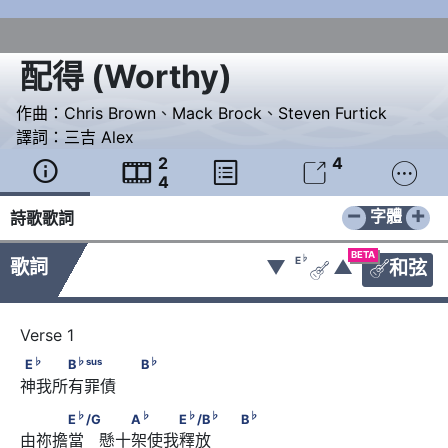
配得
(
Worthy
)
作曲：
Chris Brown
、
Mack Brock
、
Steven Furtick
譯詞：
三吉 Alex
2
4





4
−
+
字體
詩歌歌詞
BETA
♭
E
歌詞
▼
▲
和弦


♭
♭
sus
♭
E
　　　B
　　　                              B
♭
♭
sus
♭
E
B
B
神我所有罪債     
♭
♭
♭
♭
　　　E
/G　        　　A
　　　E
/B
♭
♭
♭
♭
♭
E
/G
A
E
/B
B
由祢擔當   懸十架使我釋放      
♭