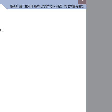
系統按
這一生年日
版本比對歌詞加入和弦，對位或會有偏差
ku