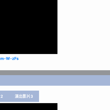
i3m-W-zFs
2
演出影片3