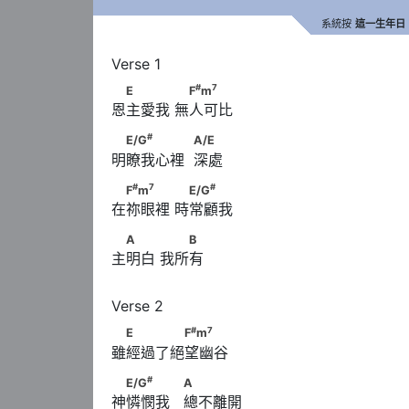
系統按
這一生年日
#
7
　E　　　      　F
m
#
7
E
F
m
恩主愛我 無人可比 
#
　E/G
　　　　            A/E
#
E/G
A/E
明瞭我心裡  深處
#
7
#
　F
m
　　　      　E/G
#
7
#
F
m
E/G
在祢眼裡 時常顧我 
　A　　      　　B
A
B
主明白 我所有
#
7
　E　　　　F
m
#
7
E
F
m
雖經過了絕望幽谷 
#
　E/G
　　　                  A
#
E/G
A
神憐憫我   總不離開