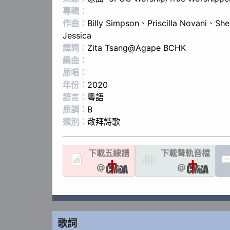
專輯：
作曲：
Billy Simpson
、
Priscilla Novani
、
She
Jessica
譯詞：
Zita Tsang@Agape BCHK
編曲：
原唱：
年份：
2020
語言：
粵語
原調：
B
類別：
敬拜詩歌
下載
五線譜
下載聲軌
音檔
LYR
@
@
歌詞