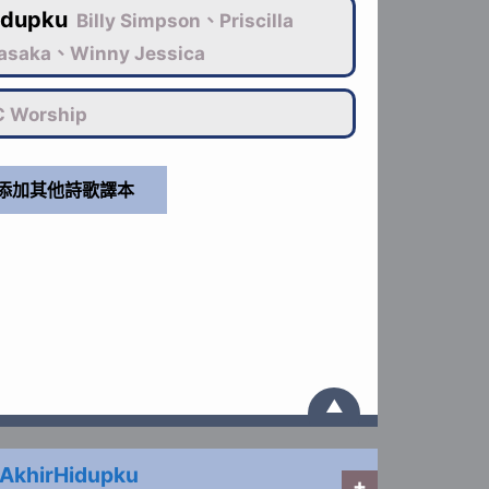
idupku
Billy Simpson、Priscilla
tasaka、Winny Jessica
 Worship
▲
AkhirHidupku
+