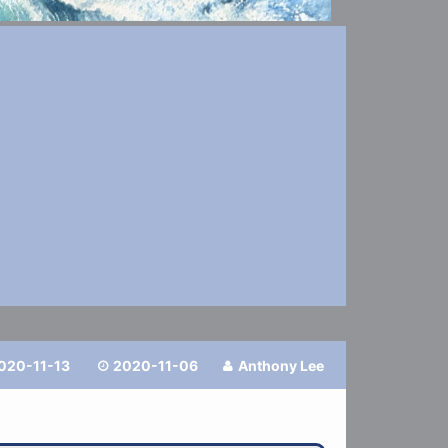
020-11-13
2020-11-06
Anthony Lee

