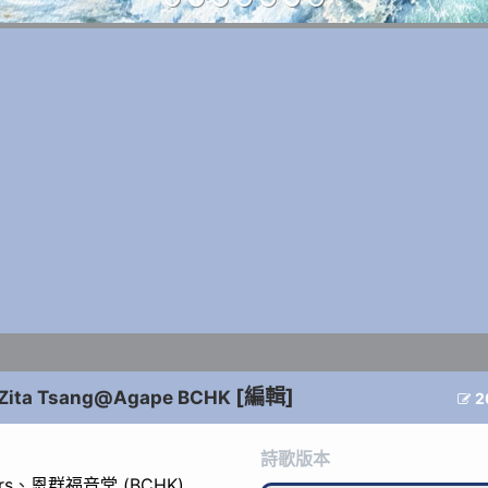
[編輯]
Zita Tsang@Agape BCHK
2

詩歌版本
rs
、
恩群福音堂 (BCHK)