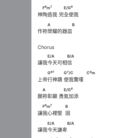
#
7
#
　F
m
　　　      　E/G
#
7
#
F
m
E/G
神陶造我 完全使我 
　　A　　　　　B
A
B
作祢榮耀的器皿
　　E/A　　　　B/A
E/A
B/A
讓我今天可相信 
#
7
7
#
　　G
　　　      G
/C　　　　            C
#
7
7
#
G
G
/C
C
m
上帝行神蹟 使我驚嘆  
#
　A　　　      　E/G
#
A
E/G
願祢彰顯 勇氣加添 
#
7
　F
m
　　　　            B
#
7
F
m
B
讓我心裡堅  固
　　E/A　　　　B/A
E/A
B/A
讓我今天謙卑 