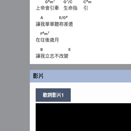
#
7
7
　　G
m
　　　                  G
/C　　　         
#
7
7
#
G
m
G
/C
C
m
上帝會引牽   生命指    引
#
　A　　　　E/G
#
A
E/G
讓我單單聽祢差遣 
#
7
　F
m
#
7
F
m
在往後歲月 
　B　　　　　　E
B
E
讓我立志不改變
影片
歌詞影片1