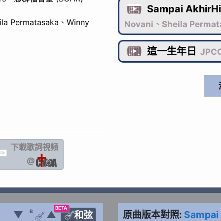
Sampai AkhirH

ila Permatasaka
、
Winny
Novani、Sheila Perma
這一生年日

JPCC
下載歌詞
視頻
IC
@
BETA
B
▼
▲
原曲版本對照:
Sampai 
和弦

