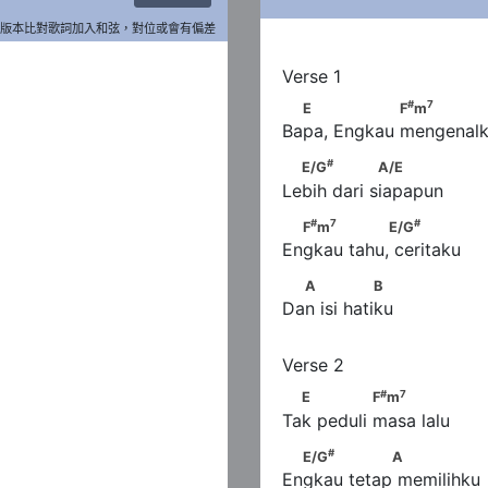
版本比對歌詞加入和弦，對位或會有偏差
#
7
  E                F
m
#
7
E
F
m
Bapa, Engkau mengenal
#
  E/G
               A/E
#
E/G
A/E
Lebih dari siapapun
#
7
#
  F
m
               E/G
#
7
#
F
m
E/G
Engkau tahu, ceritaku
  A               B
A
B
Dan isi hatiku
#
7
  E              F
m
#
7
E
F
m
Tak peduli masa lalu
#
  E/G
               A
#
E/G
A
Engkau tetap memilihku