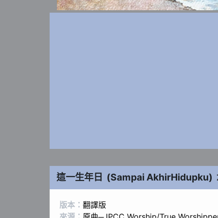
這一生年日
(
Sampai AkhirHidupku
)
版本：
翻譯版
來源：
原曲─JPCC Worship/True Worshippe