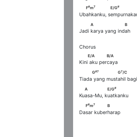
#
7
#
  F
m
               E/G
#
7
#
F
m
E/G
Ubahkanku, sempurnaka
          A                   B
A
B
Jadi karya yang indah
    E/A             B/A
E/A
B/A
Kini aku percaya
#
7
7
m
     G
               G
/C     
#
7
7
G
G
/C
Tiada yang mustahil bag
#
  A              E/G
#
A
E/G
Kuasa-Mu, kuatkanku
#
7
  F
m
              B
#
7
F
m
B
Dasar kuberharap