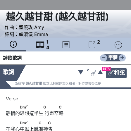
越久越甘甜
(
越久越甘甜
)
作曲：
盛曉玫 Amy
譯詞：
盧淑儀 Emma
1
2





4
−
+
字體
詩歌歌詞
BETA
C
歌詞
▼
▲
和弦


系統按
越久越甘甜
版本比對歌詞加入和弦，對位或會有偏差
7
　　　Dm
　　　　　G      　　　C
7
Dm
G
C
靜悄的思想這半生 行盡窄路
7
　　　Dm
　　　　G　　C
7
Dm
G
C
在我心中獻上感謝禱告 