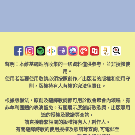
聲明：本維基網站所收集的一切資料僅供參考，並非授權使
用。
使用者若要使用敬請必須按照創作／出版者的版權和使用守
則，版權持有人有權追究法律責任。
根據版權法，原創及翻譯歌詞都可用於教會聚會內頌唱，有
非牟利團體的表演豁免。有關展示原創詩歌歌詞，出版等用
途的授權及歌譜等查詢，
請直接聯繫相關的版權持有人 / 創作人。
有關翻譯詩歌的使用授權及歌譜等查詢, 可電郵至