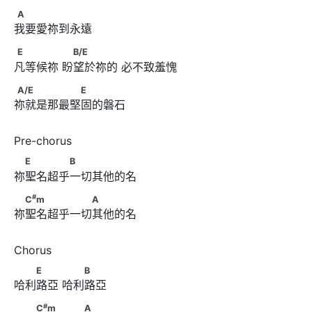
A
A
我要愛祢到永遠
E　　　　      　B/E
E
B/E
凡等候祢 盼望於祢的 必不致羞愧
A/E　　　　　　E
A/E
E
祢就是那最堅固的磐石
　E　　　　B
E
B
祢聖名超乎一切其他的名
#
　C
m　　　　　　A
#
C
m
A
祢聖名超乎一切其他的名
　　E　　 　　B
E
B
哈利路亞 哈利路亞
#
　　C
m　　 　　A
#
C
m
A