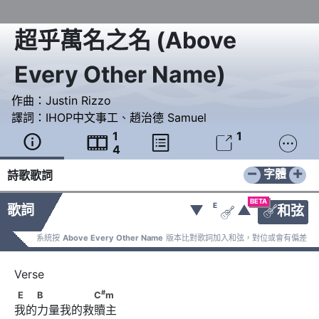
超乎萬名之名
(
Above
Every Other Name
)
作曲：
Justin Rizzo
譯詞：
IHOP中文事工
、
趙治德 Samuel
1
1





4
−
+
字體
詩歌歌詞
BETA
E
歌詞
▼
▲
和弦


系統按
Above Every Other Name
版本比對歌詞加入和弦，對位或會有偏差
#
E　　B　　　　　C
m
#
E
B
C
m
我的力量我的救贖主