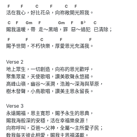
F　　　F　 　C　　　F 　　C　　F
F
F
C
F
C
F
活在我心，好比花朵，向祢敞開光照我。
C　　F　　Gm 　            F　 　　Gm 　            F　
♭
C
F
Gm
F
Gm
F
B
C
賜我溫暖，帶  走～黑暗，罪  惡～過犯  已清除；
♭
 B
　　            C
F　　　　F 　　C　　 　F　　　　　　F
F
F
C
F
F
賜予世間，不朽快樂，厚愛恩光充滿我。
Verse 2

地上眾生，一切創造，向袮的恩光歡呼，

聚集眾星，天使歌唱，讚美歌聲永悠揚。

高峰山嶺，幽谷～溪澗，浩瀚～深海與草原，

樹木發聲，小鳥歌唱，讚美主恩永留長。

Verse 3

永遠賜福，恩主寛恕，賜予永生的恩典，

賜我海般深的安穩，活在幸福樂泉源！

向祢呼叫，亞爸～父神，全屬～主所愛子民；

敎我每天彼此相愛，賜我主恩福滿載。
