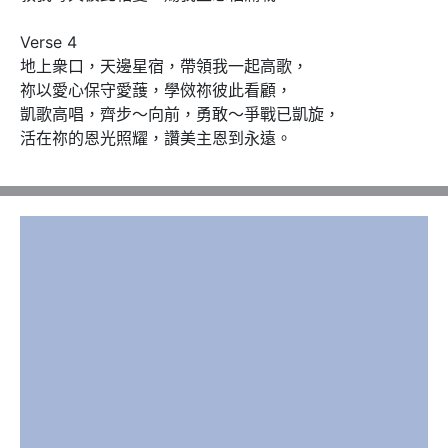
Verse 4

地上衆口，天邊星宿，帶領我一起高歌，

祢以愛心保守愛䕶，學傚祢彼此看顧，

凱歌高唱，齊步～向前，勇敢～爭戰已凱旋，

活在祢的恩光照耀，讚美主恩到永遠。