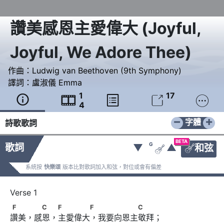
讚美感恩主愛偉大
(
Joyful,
Joyful, We Adore Thee
)
作曲：
Ludwig van Beethoven (9th Sym­pho­ny)
譯詞：
盧淑儀 Emma
1
17





4
−
+
字體
詩歌歌詞
BETA
G
歌詞
▼
▲
和弦


系統按
快樂頌
版本比對歌詞加入和弦，對位或會有偏差
F　　 　C　 F　　　　F 　　　　　C
F
C
F
F
C
讚美，感恩，主愛偉大，我要向恩主敬拜；