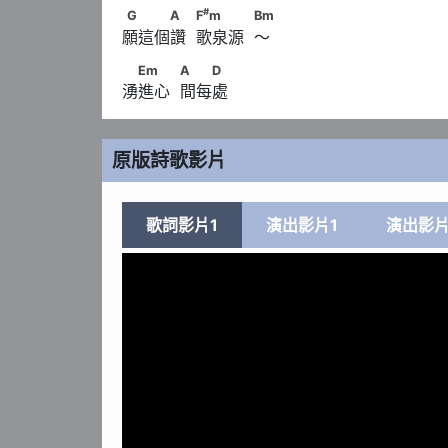
#
G　　　A　            F
m　　　            Bm
#
G
A
F
m
Bm
願這個讚  歌泉源  ～
　Em　　            A　　D
Em
A
D
湧進心  間每處
原版詩歌影片
歌詞影片1
演出影片1
演出影片