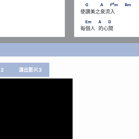
#
　G　　　A　　F
m　      
#
G
A
F
m
Bm
使讚美之泉流入 　   
　Em　　            A　　D
Em
A
D
每個人  的心間
2
演出影片3