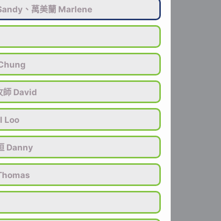
andy、萬美蘭 Marlene
 Chung
師 David
l Loo
 Danny
homas