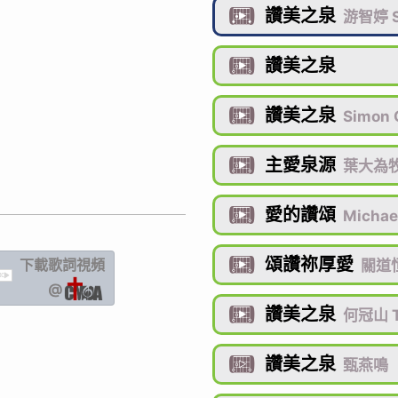
讚美之泉

游智婷 S
讚美之泉

讚美之泉

Simon
主愛泉源

葉大為牧
愛的讚頌

Michae
頌讚祢厚愛
下載歌詞
視頻

關道恒
IC
@
讚美之泉

何冠山 T
讚美之泉

甄燕鳴