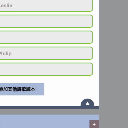
eslie
ilip
▲
泉
+