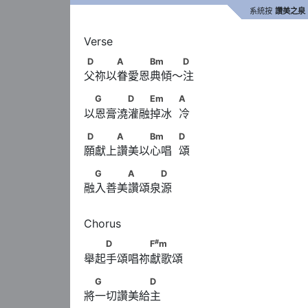
系統按
讚美之泉
D　　　A　　　Bm　　 D
D
A
Bm
D
父祢以眷愛恩典傾～注
　G　　　D　　Em　　            A
G
D
Em
A
以恩膏澆灌融掉冰  冷
D　　　A　　　Bm　　            D
D
A
Bm
D
願獻上讚美以心唱  頌
　G　　　A　　　D
G
A
D
融入善美讚頌泉源
#
　　D　　　　F
m
#
D
F
m
舉起手頌唱祢獻歌頌
　G　　　　　D
G
D
將一切讚美給主