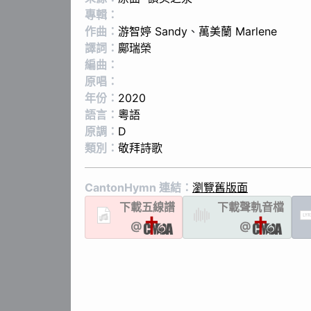
專輯：
作曲：
游智婷 Sandy
、
萬美蘭 Marlene
譯詞：
鄺瑞榮
編曲：
原唱：
年份：
2020
語言：
粵語
原調：
D
類別：
敬拜詩歌
CantonHymn 連結：
瀏覽舊版面
下載
五線譜
下載聲軌
音檔
LYR
@
@