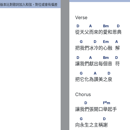
版本比對歌詞加入和弦，對位或會有偏差
D　　　A　　　Bm　　　
D
A
Bm
D
從天父而來的愛和恩典
　G　　　D　　Em　　       
G
D
Em
A
把我們冰冷的心融  解
D　　　A　　　Bm　　       
D
A
Bm
D
讓我們獻出每個音  符
　G　　　A　　　D
G
A
D
把它化為讚美之泉
#
　　D　　　　F
m
#
D
F
m
讓我們張開口舉起手
　G　　　　　D
G
D
向永生之主稱謝