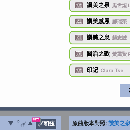
讚美之泉

馬世烜 L
讚美感恩

鄺瑞榮
讚美之泉

趙志誠
醫治之歌

黃靄賢 Ph
印記

Clara Tse
BETA
D
▼
▲
原曲版本對照:
讚美之
和弦

