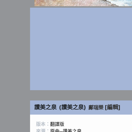
讚美之泉
(
讚美之泉
)
[編輯]
鄺瑞榮
版本：
翻譯版
來源：
原曲─讚美之泉