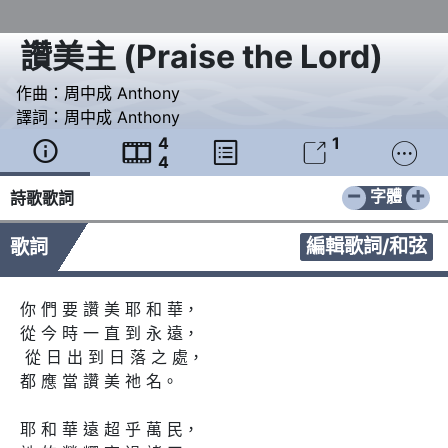
讚美主
(
Praise the Lord
)
作曲：
周中成 Anthony
譯詞：
周中成 Anthony
4
1





4
−
+
字體
詩歌歌詞
編輯歌詞/和弦
歌詞
你 們 要 讚 美 耶 和 華， 

從 今 時 一 直 到 永 遠，

 從 日 出 到 日 落 之 處， 

都 應 當 讚 美 祂 名。

耶 和 華 遠 超 乎 萬 民， 
