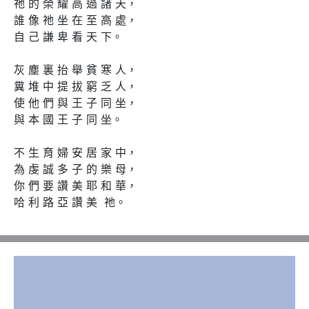
祂 的 榮 耀 高 過 諸 天， 

誰 像 祂 坐 在 至 高 處， 

自 己 謙 卑 看 天 下。

灰 塵 裏 抬 舉 貧 寒 人， 

糞 堆 中 提 拔 窮 乏 人， 

使 他 們 與 王 子 同 坐， 

與 本 國 王 子 同 坐。

不 生 育 婦 安 居 家 中， 

為 虔 誠 多 子 的 樂 母， 

你 們 要 讚 美 耶 和 華， 

哈 利 路 亞 讚 美  祂。