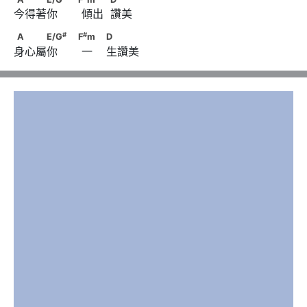
今得著你       傾出  讚美
            D
#
#
A　　　E/G
　                                    F
m      　
#
#
A
E/G
F
m
D
身心屬你       一    生讚美
                        D