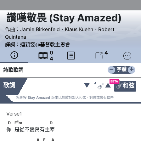
讚嘆敬畏
(
Stay Amazed
)
作曲：
Jamie Birkenfeld
、
Klaus Kuehn
、
Robert
Quintana
譯詞：
連穎姿@基督教主恩會
0
4





4
−
+
字體
詩歌歌詞
BETA
A
歌詞
▼
▲
和弦


系統按
Stay Amazed
版本比對歌詞加入和弦，對位或會有偏差
#
D　            F
m　　　　　　　D
#
D
F
m
D
你  是從不變萬有主宰
　　　　　　A　      E　            A
A
E
A