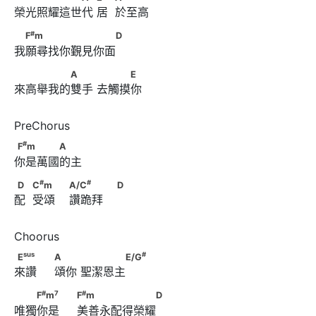
榮光照耀這世代 居  於至高
#
　F
m　　　　　　　　D
#
F
m
D
我願尋找你覲見你面
　　　　　A　　      　　　E
A
E
來高舉我的雙手 去觸摸你
#
F
m　　　　A
#
F
m
A
你是萬國的主
#
#
D　            C
m　　                        A/C
#
#
D
C
m
A/C
D
配  受頌    讚跪拜    
                        D
sus
#
E
　　                              A　　      　　　　E/G
sus
#
E
A
E/G
來讚     頌你 聖潔恩主
#
7
#
　　F
m
　　                              F
m　　　　　　　D
#
7
#
F
m
F
m
D
唯獨你是     美善永配得榮耀