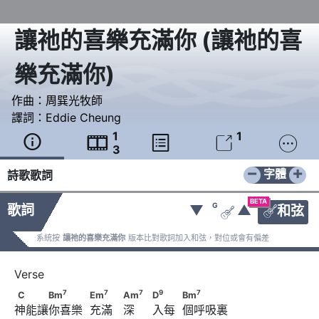
讓祂的喜樂充滿你
(
讓祂的喜
樂充滿你
)
作曲：
周巽光牧師
譯詞：
Eddie Cheung
1
1





3
−
+
字體
詩歌歌詞
BETA
G
歌詞
▼
▲
和弦


系統按
讓祂的喜樂充滿你
版本比對歌詞加入和弦，對位或會有偏差
7
7
7
C　　　Bm
　　　            Em
　　                  Am
7
7
7
9
7
C
Bm
Em
Am
D
Bm
神能讓你喜樂  充滿   深     入每  個呼吸裏
9
7
                              D
　　            Bm