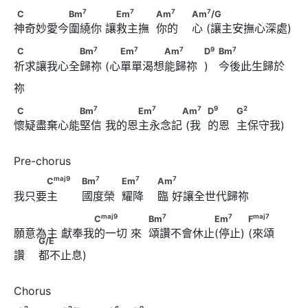
7
7
C　　　　　Bm
　　　      　Em
7
7
7
7
C
Bm
Em
Am
Am
/G
神奇妙愛今圍繞你 讓救主撫  你的    心 (讓主安撫心深處)
7
7
            Am
　　                        Am
/G
7
7
7
C　　　　　　Bm
　　       　Em
　　　　Am
7
7
7
9
7
C
Bm
Em
Am
D
Bm
祈求讓我心全歸祢 (心單單渴想能歸祢  )   今後此生歸於
9
7
            D
                   Bm
祢
7
7
C　　　　　　Bm
　　      　　　Em
7
7
7
9
2
C
Bm
Em
Am
D
G
懷疑盡棄心能堅信 我的恩主永念記 (我  的恩  主保守我)
7
9
2
Am
       　            D
　　            G
maj
9
7
　　　C
　                                          Bm
maj
9
7
7
7
C
Bm
Em
Am
我只要主       國度榮  耀降    臨 好讓全世代歸祢
7
7
            Em
　　                        Am
maj
9
　　　　      　　　C
maj
9
7
7
maj
7
C
Bm
Em
F
願意為主 獻奉我的一切 來  頌讚不會休止(停止) (來頌
7
7
maj
7
            Bm
　　　　　　Em
 　　       F
G/E
讚    都不止息)
                        G/E
2
2
6