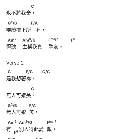
　　　　　C
C
永不將我棄，
2
G
/B　　　　　F/A
2
G
/B
F/A
唯願擺下所　有，
2
9
Am
　　                        Am
/G　　　　
2
9
maj
7
6
Am
Am
/G
F
F
得聽    主稱我真    摯友。     
maj
7
6
                        F
　　                               F
C　　　　F/C　                         G/C
C
F/C
G/C
是我想著祢，    
　　　　　C
C
無人可媲美，
2
G
/B　　　　            F/A
2
G
/B
F/A
無人可媲  美，
2
9
Am
　                              Am
/G　　　　　
2
9
maj
7
Am
Am
/G
F
冇     別人得此愛  戴，
maj
7
6
            F
　                                F
6
F
C/G　　　　　 F/G