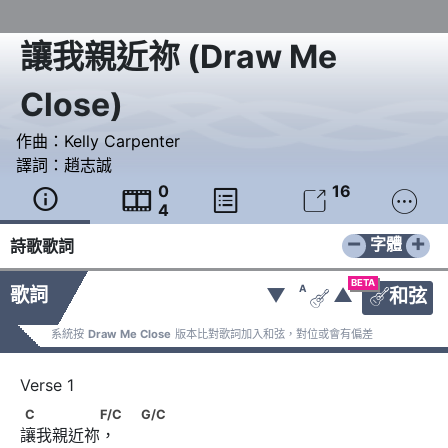
讓我親近祢
(
Draw Me
Close
)
作曲：
Kelly Carpenter
譯詞：
趙志誠
0
16





4
−
+
字體
詩歌歌詞
BETA
A
歌詞
▼
▲
和弦


系統按
Draw Me Close
版本比對歌詞加入和弦，對位或會有偏差
C　　　　　F/C                               G/C
C
F/C
G/C
讓我親近祢，     