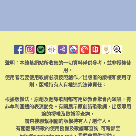
聲明：本維基網站所收集的一切資料僅供參考，並非授權使
用。
使用者若要使用敬請必須按照創作／出版者的版權和使用守
則，版權持有人有權追究法律責任。
根據版權法，原創及翻譯歌詞都可用於教會聚會內頌唱，有
非牟利團體的表演豁免。有關展示原創詩歌歌詞，出版等用
途的授權及歌譜等查詢，
請直接聯繫相關的版權持有人 / 創作人。
有關翻譯詩歌的使用授權及歌譜等查詢, 可電郵至
info@cantonhymn.net
，我們會提供協助。