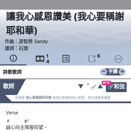
讓我心感恩讚美
(
我心要稱謝
耶和華
)
作曲：
游智婷 Sandy
譯詞：
石頭
1
6





4
−
+
字體
詩歌歌詞
BETA
F
歌詞
▼
▲
和弦


系統按
我心要稱謝耶和華
版本比對歌詞加入和弦，對位或會有偏差
♭
F　　　　B
♭
F
B
誠心向主降服仰望，