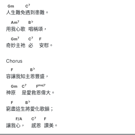
7
Gm　　　　C
7
Gm
C
人生難免遇到患難。 
7
♭
　Am
　　　            B
7
♭
Am
B
用我心歌  唱稱頌，
7
7
　Gm
　　　            C
　                        F
7
7
Gm
C
F
奇妙主祂  必    安慰。 
♭
　F　　　　B
♭
F
B
容讓我知主恩豐盛，
7
maj
7
　Gm　                        C
　　　F
7
maj
7
Gm
C
F
神原    是愛救恩偉大。
♭
　F　　　B
♭
F
B
窮盡這生將愛化歌韻；
7
　　F/A　                         C
　　            F
7
F/A
C
F
讓我心，    感恩  讚美。