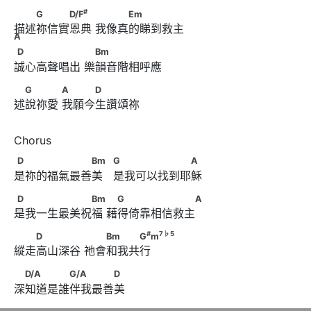
#
　　G　　　D/F
　　      　　　Em　　　　　        A
#
G
D/F
Em
描述祢信實恩典 我像真的睇到救主 
A
D　　　　　　      　Bm
D
Bm
誠心高聲唱出 樂韻音階相呼應
　G　　　      A　　　D
G
A
D
述說祢愛 我願今生讚頌祢 
D　　　　　　　Bm　                  G　　　　　　　A
D
Bm
G
A
是祢的福氣最善美   是我可以找到耶穌 
D　　　　　　　Bm　      　G　　　　　　　A
D
Bm
G
A
是我一生最美祝福 藉得倚靠相信救主 
#
7
♭
5
　　D　　　　      　　Bm　　　G
m
#
7
♭
5
D
Bm
G
m
縱走高山深谷 祂會和我共行
　D/A　　　　G/A　　　　D
D/A
G/A
D
深知道是誰伴我最善美