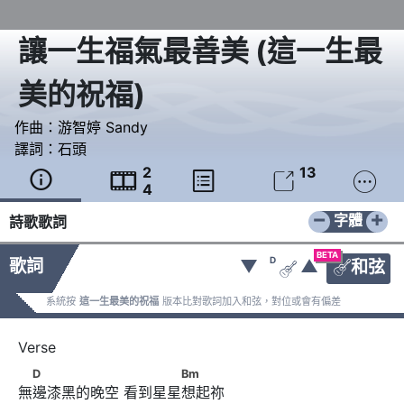
讓一生福氣最善美
(
這一生最
美的祝福
)
作曲：
游智婷 Sandy
譯詞：
石頭
2
13





4
−
+
字體
詩歌歌詞
BETA
D
歌詞
▼
▲
和弦


系統按
這一生最美的祝福
版本比對歌詞加入和弦，對位或會有偏差
　D　　　　　　      　　　　Bm
D
Bm
無邊漆黑的晚空 看到星星想起祢 