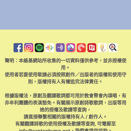
聲明：本維基網站所收集的一切資料僅供參考，並非授權使
用。
使用者若要使用敬請必須按照創作／出版者的版權和使用守
則，版權持有人有權追究法律責任。
根據版權法，原創及翻譯歌詞都可用於教會聚會內頌唱，有
非牟利團體的表演豁免。有關展示原創詩歌歌詞，出版等用
途的授權及歌譜等查詢，
請直接聯繫相關的版權持有人 / 創作人。
有關翻譯詩歌的使用授權及歌譜等查詢, 可電郵至
info@cantonhymn.net
，我們會提供協助。