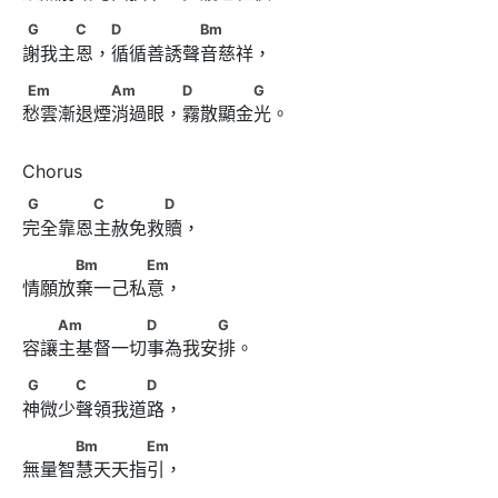
G　　　C　 D　　　　　Bm
G
C
D
Bm
謝我主恩，循循善誘聲音慈祥，
Em　　　　　Am　　　 D　　　　G
Em
Am
D
G
愁雲漸退煙消過眼，霧散顯金光。
G　　　　C　　　　D
G
C
D
完全靠恩主赦免救贖，
　　　Bm　　　　Em
Bm
Em
情願放棄一己私意，
　　Am　　　　　D　　　　G
Am
D
G
容讓主基督一切事為我安排。
G　　　C　　　　D
G
C
D
神微少聲領我道路，
　　　Bm　　　　Em
Bm
Em
無量智慧天天指引，