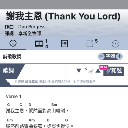
謝我主恩
(
Thank You Lord
)
作曲：
Dan Burgess
譯詞：
李新全牧師
1
5





4
−
+
字體
詩歌歌詞
BETA
G
歌詞
▼
▲
和弦


系統按
讓我感恩
版本比對歌詞加入和弦，對位或會有偏差
G　　　C　 D　　　　　Bm
G
C
D
Bm
謝我主恩，縱然面對高山峻嶺，
Em　　　　　Am　　　 D　　　　G
Em
Am
D
G
縱然前路彎曲狹窄，步履也輕快。