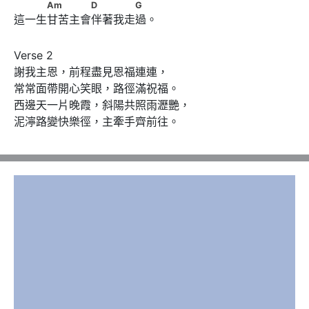
　　　Am　　　　D　　　　G
Am
D
G
這一生甘苦主會伴著我走過。
Verse 2

謝我主恩，前程盡見恩福連連，

常常面帶開心笑眼，路徑滿祝福。

西邊天一片晚霞，斜陽共照雨瀝艷，

泥濘路變快樂徑，主牽手齊前往。