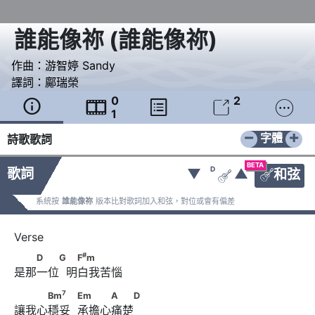
誰能像祢
(
誰能像祢
)
作曲：
游智婷 Sandy
譯詞：
鄺瑞榮
0
2





1
−
+
字體
詩歌歌詞
BETA
D
歌詞
▼
▲
和弦


系統按
誰能像祢
版本比對歌詞加入和弦，對位或會有偏差
#
　　D　　G       　F
m
#
D
G
F
m
是那一位  明白我苦惱
7
　　　Bm
　　       Em　　　A　　D
7
Bm
Em
A
D
讓我心穩妥  承擔心痛楚