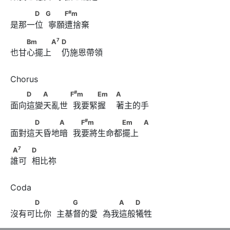
#
　　　D　      G      　　F
m
#
D
G
F
m
是那一位  寧願遭捨棄
7
　　Bm　　　A
                   D
7
Bm
A
D
也甘心擺上    仍施恩帶領
#
　　D　　A　　　      F
m      　　　Em　
#
D
A
F
m
Em
A
面向這變天亂世  我要緊握    著主的手
                        A
#
　　　D　　　A　       　F
m　　　　　Em　　
#
D
A
F
m
Em
A
面對這天昏地暗  我要將生命都擺上  
            A
7
A
　　            D
7
A
D
誰可  相比祢
　　　D　　       　　G　　　       　　A　　D
D
G
A
D
沒有可比你  主基督的愛  為我這般犧牲