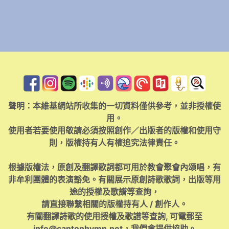
聲明：本維基網站所收集的一切資料僅供參考，並非授權使
用。
使用者若要使用敬請必須按照創作／出版者的版權和使用守
則，版權持有人有權追究法律責任。
根據版權法，原創及翻譯歌詞都可用於教會聚會內頌唱，有
非牟利團體的表演豁免。有關展示原創詩歌歌詞，出版等用
途的授權及歌譜等查詢，
請直接聯繫相關的版權持有人 / 創作人。
有關翻譯詩歌的使用授權及歌譜等查詢, 可電郵至
info@cantonhymn.net
，我們會提供協助。