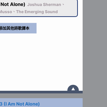
 Not Alone)
Joshua Sherman、
 Musso、The Emerging Sound
▲
3 (I Am Not Alone)