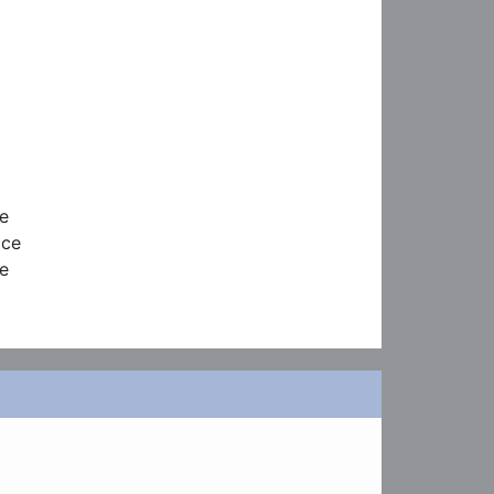
e

ce

e
