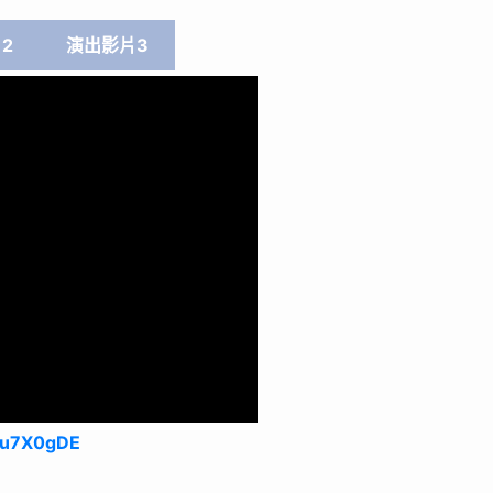
2
演出影片3
Nu7X0gDE