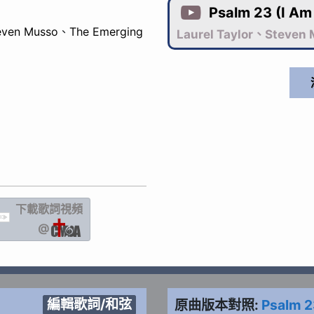
Psalm 23 (I Am

even Musso
、
The Emerging
Laurel Taylor、Steven
下載歌詞
視頻
IC
@
編輯歌詞/和弦
原曲版本對照:
Psalm 2