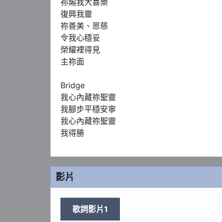
祢賜我大喜樂

復興我靈

祢善美、恩慈

令我心穩妥

榮耀裡得見

主祢面

Bridge

我心內藏祢聖靈

我腳步平穩安寧

我心內藏祢聖靈

我得勝
影片
歌詞影片1