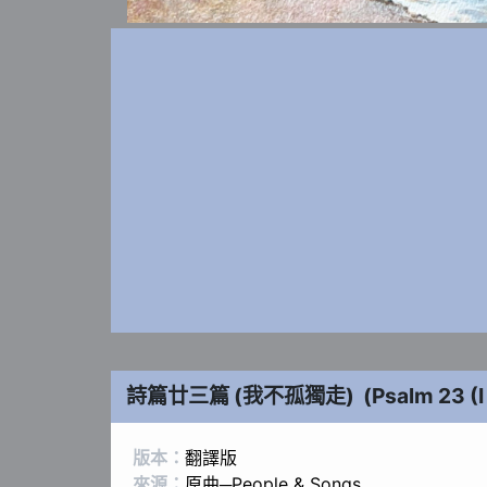
詩篇廿三篇 (我不孤獨走)
(
Psalm 23 (
版本：
翻譯版
來源：
原曲─People & Songs