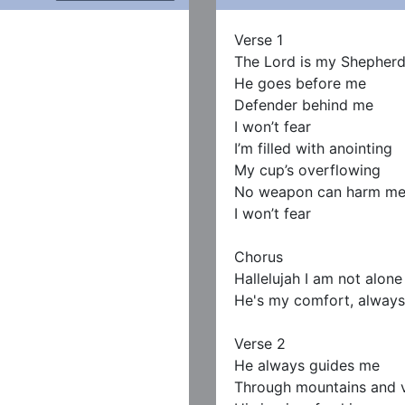
Verse 1

The Lord is my Shepherd
He goes before me

Defender behind me

I won’t fear

I’m filled with anointing

My cup’s overflowing

No weapon can harm me
I won’t fear

Chorus

Hallelujah I am not alone

He's my comfort, always
Verse 2

He always guides me

Through mountains and va