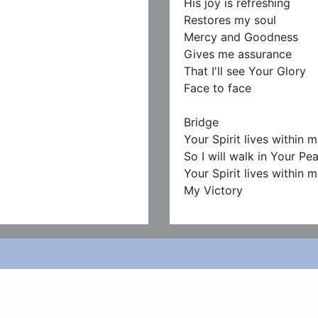
His joy is refreshing

Restores my soul

Mercy and Goodness

Gives me assurance

That I'll see Your Glory

Face to face

Bridge

Your Spirit lives within m
So I will walk in Your Pea
Your Spirit lives within m
My Victory