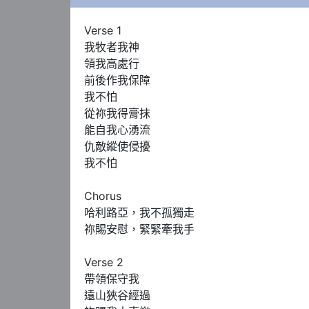
Verse 1

我牧者我神

領我高處行

前後作我保障

我不怕

從祢我得膏抹

能自我心湧流

仇敵縱使侵擾

我不怕

Chorus

哈利路亞，我不孤獨走

祢賜安慰，緊緊牽我手

Verse 2

帶領保守我

遠山狹谷經過
