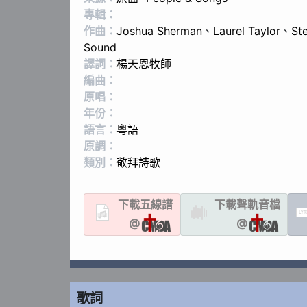
專輯：
作曲：
Joshua Sherman
、
Laurel Taylor
、
St
Sound
譯詞：
楊天恩牧師
編曲：
原唱：
年份：
語言：
粵語
原調：
類別：
敬拜詩歌
下載
五線譜
下載聲軌
音檔
LYR
@
@
歌詞