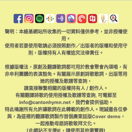
聲明：本維基網站所收集的一切資料僅供參考，並非授權使
用。
使用者若要使用敬請必須按照創作／出版者的版權和使用守
則，版權持有人有權追究法律責任。
根據版權法，原創及翻譯歌詞都可用於教會聚會內頌唱，有
非牟利團體的表演豁免。有關展示原創詩歌歌詞，出版等用
途的授權及歌譜等查詢，
請直接聯繫相關的版權持有人 / 創作人。
有關翻譯詩歌的使用授權及歌譜等查詢, 可電郵至
info@cantonhymn.net
，我們會提供協助。
特此鳴謝所有允許讓歌詞在此轉載的創作人。現誠邀各位參
與，為這裡的翻譯歌詞製作首個廣東話版Cover demo，
一起推動母語詩歌敬拜文化。
[此網站不支援IE，請使用其他瀏覽器]