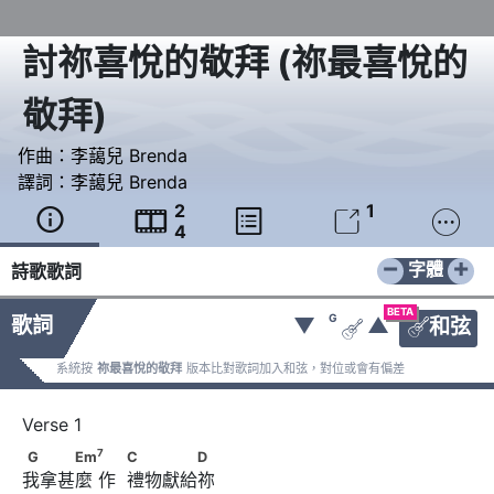
討祢喜悅的敬拜
(
祢最喜悅的
敬拜
)
作曲：
李藹兒 Brenda
譯詞：
李藹兒 Brenda
2
1





4
−
+
字體
詩歌歌詞
BETA
G
歌詞
▼
▲
和弦


系統按
祢最喜悅的敬拜
版本比對歌詞加入和弦，對位或會有偏差
7
G　　　Em
　      　            C　　　　D
7
G
Em
C
D
我拿甚麼 作  禮物獻給祢