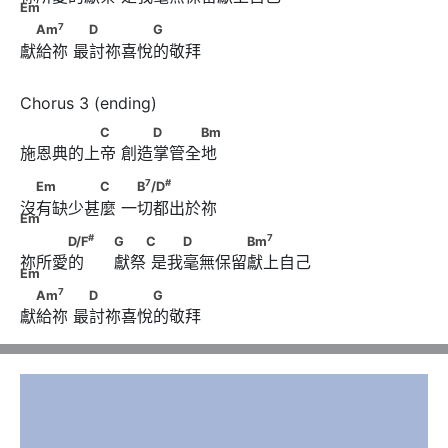
Em
7
　Am
　　      　D　　　　G
7
Am
D
G
獻給祢 最討祢喜悅的敬拜
　　　　　C　      　　D　　　Bm
C
D
Bm
施恩典的上帝 創造掌管全地 
7
#
　Em　　　　C　      　B
/D
　　　　　 Em
7
#
Em
C
B
/D
沒有缺少甚麼 一切都出於祢
Em
#
　　　D/F
　                                    G　　C      　　
#
7
D/F
G
C
D
Bm
祢所愛的      獻祭 是我毫無保留獻上自己
7
D　　　　Bm
　　　　 Em
Em
7
　Am
　　      　D　　　　G
7
Am
D
G
獻給祢 最討祢喜悅的敬拜