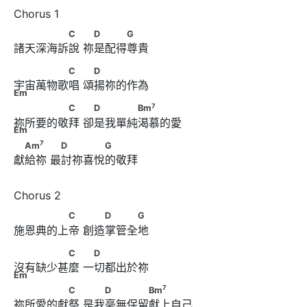
　　　　　C　      　D　　　G
C
D
G
諸天深海訴說 祢是配得尊貴
　　　　　C　      　D　　　　　 Em
C
D
宇宙萬物歌唱 頌揚祢的作為
Em
7
　　　　　C　      　D　　　　Bm
　　　　 Em
7
C
D
Bm
祢所要的敬拜 卻是我單純渴慕的愛
Em
7
　Am
　　      　D　　　　G
7
Am
D
G
獻給祢 最討祢喜悅的敬拜
　　　　　C　      　　D　　　G
C
D
G
施恩典的上帝 創造掌管全地 
　　　　　C　      　D　　　　　 Em
C
D
沒有缺少甚麼 一切都出於祢
Em
7
　　　　　C　      　　D　　　　Bm
　　　　 Em
7
C
D
Bm
祢所愛的獻祭 是我毫無保留獻上自己