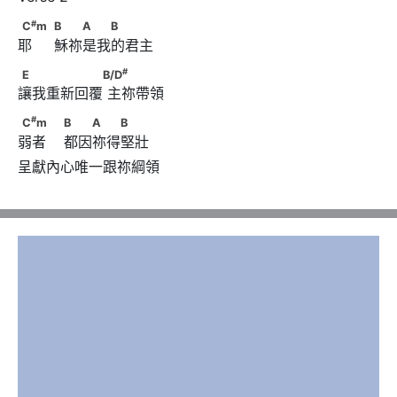
#
C
m　                              B　　A　　B
#
C
m
B
A
B
耶     穌祢是我的君主
#
E　　　　　　B/D
#
E
B/D
讓我重新回覆 主祢帶領
#
C
m　　                        B　　A　　B
#
C
m
B
A
B
弱者    都因祢得堅壯
呈獻內心唯一跟祢綱領