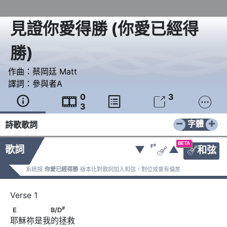
見證你愛得勝
(
你愛已經得
勝
)
作曲：
蔡岡廷 Matt
譯詞：
參與者A
0
3





3
−
+
字體
詩歌歌詞
BETA
#
F
歌詞
▼
▲
和弦


系統按
你愛已經得勝
版本比對歌詞加入和弦，對位或會有偏差
#
E　　　　　B/D
#
E
B/D
耶穌祢是我的拯救