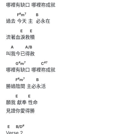
哪裡有缺口 哪裡祢成就
#
7
　　      F
m
　　      　            B
#
7
F
m
B
過去 今天 主  必永在
　　　E　　E
E
E
流著血淚救贖
　A　　　A/B
A
A/B
叫我今已得赦
#
7
#
7
　　G
m
　　　      　　C
#
7
#
7
G
m
C
哪裡有缺口 哪裡祢成就
#
7
　　F
m
　　      　　B
#
7
F
m
B
勝過陰間 主必永活
　　E      　　 E
E
E
願我 獻奉 性命
見證你愛得勝   

#
E    B/D
#
E
B/D
Verse 2