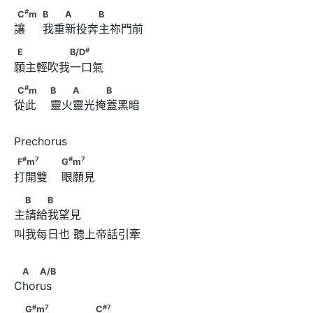
#
C
m　                              B　　A　　　B
#
C
m
B
A
B
讓     我重新投奔主祢門前
#
E　　　　　B/D
#
E
B/D
願主輕吹我一口氣
#
C
m　　                        B　　A　　　B
#
C
m
B
A
B
從此    靈火靈光掩蓋黑暗
#
7
#
7
F
m
　　　                        G
m
#
7
#
7
F
m
G
m
打開雙    眼願見
　B　　B
B
B
主請給我望見
叫我每日也 聽上帝話引牽

 A   A/B
A
A/B
Chorus
#
7
#
7
　G
m
　　　　      　　C
#
7
#
7
G
m
C