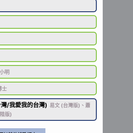
小明
博士
台灣/我愛我的台灣)
易文 (台灣版)、蕭
陸版)