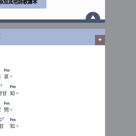
▲
夜
+
          Fm
Fm
 哀。 
♭
7
m　　                        C
　　            Fm
7
C
Fm
妳甘  知。
          Fm
Fm
  問。
♭
7
m　　　            C
　                        Fm
7
C
Fm
   知。 