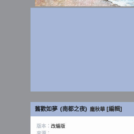
舊歡如夢
(
南都之夜
)
[編輯]
龐秋華
版本：
改編版
來源：