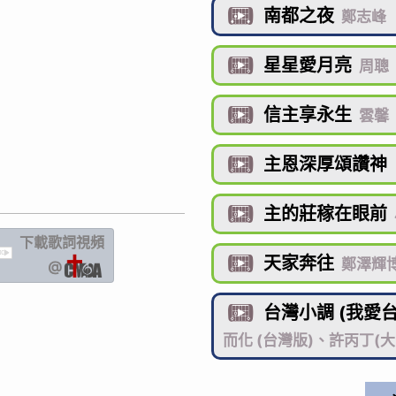
南都之夜

鄭志峰
星星愛月亮

周聰
信主享永生

雲馨
主恩深厚頌讚神

主的莊稼在眼前

下載歌詞
視頻
IC
天家奔往

鄭澤輝
@
台灣小調 (我愛

而化 (台灣版)、許丙丁(大