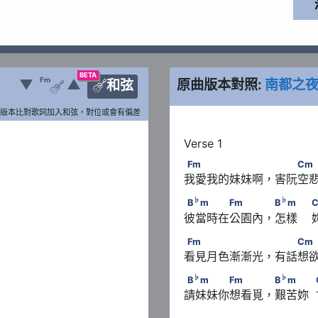
BETA
Fm
▼
▲
原曲版本對照:
南都之
和弦


版本比對歌詞加入和弦，對位或會有偏差
  Fm
Fm　　　　　　　 　　Cm　　  
Fm
Cm
我愛我的妹妹啊，害阮空悲 
7
♭
           C
B
m　　　　Fm　　　 B
♭
♭
B
m
Fm
B
m
彼當時在公園內，怎樣    
Fm　　　　　　　 　　Cm　　  
Fm
Cm
看見月色漸漸光，有話想欲
7
♭
           C
B
m　　　　Fm　　　 B
♭
♭
B
m
Fm
B
m
請妹妹你想看覓，艱苦妳  甘 