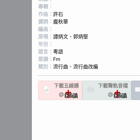
專輯：
作曲：
許石
譯詞：
龐秋華
編曲：
原唱：
譚炳文
、
郭炳堅
年份：
語言：
粵語
原調：
Fm
類別：
流行曲
、
流行曲改編
下載
五線譜
下載聲軌
音檔
LYR
@
@