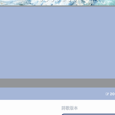
20

詩歌版本