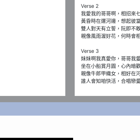
Verse 2

我愛我的哥哥啊，相招來七
黃昏時在運河邊，想起彼當
雙人對天有立誓，阮即不敢
親像風雨渥好花，何時會相
Verse 3

妹妹啊我真愛你，哥哥我愛
坐在小船賞月圓，心內暗歡
親像牛郎甲織女，相好在河
誰人會知咱快活，合唱戀