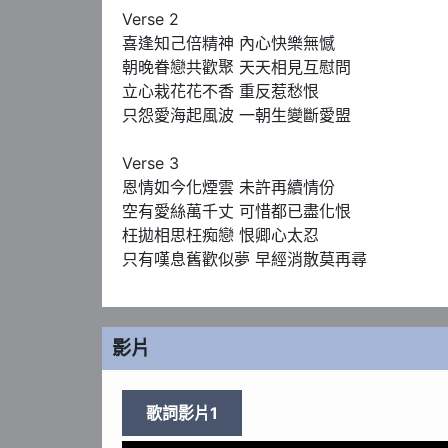
Verse 2

喜逢知己倍精神 內心快樂無憾

朝晚眷戀共歡聚 天天相見互慰問

立心栽花花不香 重反惹愁恨

只怨愛海起風波 一朝生變斷愛盟

Verse 3

恩情如今化煙雲 未許再續情份

空有愛絲萬千丈 可惜都已盡化恨

枉拋相思枉痴戀 恨卿心太忍

只有嘆息舊歡似夢 早經消散莫再尋
影片
歌詞影片1