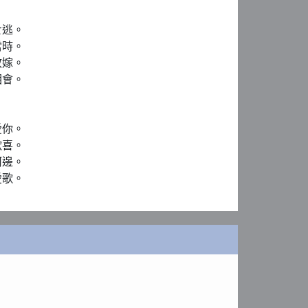
逃。

時。

嫁。

會。

你。

喜。

邊。

愛歌。