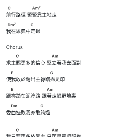
7
C　　　　      　Am
7
C
Am
前行路徑 緊緊靠主地走
7
Dm
　　　　　G
7
Dm
G
我在恩典中走過
　　C　　　　　　      　Am
C
Am
求主賜更多的信心 堅立著我去面對
　F　　　　　　　　G
F
G
使我敢於跨出主祢踏過足印
　E　　　　　　      　Am
E
Am
跟祢踏在泥濘路 跟著走過野地裏
　Dm　　　　　　G
Dm
G
委曲挫敗我亦敢跨過
　　C　　　　　　      　Am
C
Am
我只要更多依靠主 只願盡意順服祢