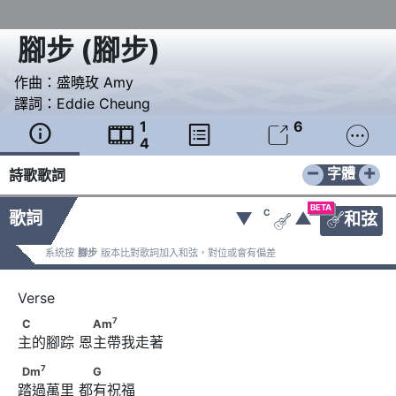
腳步
(
腳步
)
作曲：
盛曉玫 Amy
譯詞：
Eddie Cheung
1
6





4
−
+
字體
詩歌歌詞
BETA
C
歌詞
▼
▲
和弦


系統按
腳步
版本比對歌詞加入和弦，對位或會有偏差
7
C　　　　      　Am
7
C
Am
主的腳踪 恩主帶我走著
7
Dm
　　　　      　G
7
Dm
G
踏過萬里 都有祝福