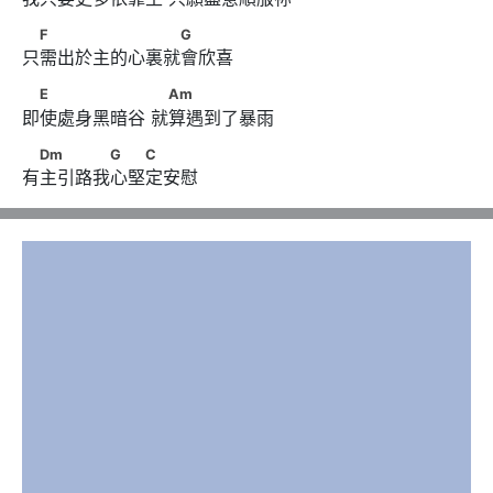
　F　　　　　　　　G
F
G
只需出於主的心裏就會欣喜
　E　　　　　　      　Am
E
Am
即使處身黑暗谷 就算遇到了暴雨
　Dm　　　　G　　C
Dm
G
C
有主引路我心堅定安慰