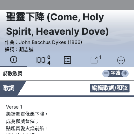
聖靈下降
(
Come, Holy
Spirit, Heavenly Dove
)
作曲：
John Bacchus Dykes (1866)
譯詞：
趙志誠
0
1





4
−
+
字體
詩歌歌詞
編輯歌詞/和弦
歌詞
Verse 1

懇請聖靈像鴿下降，

成為權威督催；

點起真愛火焰前航，
