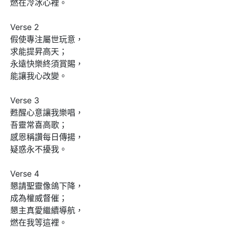
燃在冷冰心裡。

Verse 2

假使專注屬世玩意，

求能提昇高天；

永遠快樂終須賞賜，

能讓我心改變。

Verse 3

甦醒心意讓我樂唱，

吾靈常喜高歌；

感恩稱讚每日傳揚，

疑惑永不擾我。

Verse 4

懇請聖靈像鴿下降，

成為權威督催；

懇主真愛繼續導航，

燃在我等這裡。