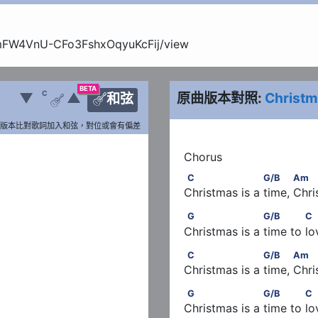
GcmFW4VnU-CFo3FshxOqyuKcFij/view
BETA
C
▼
▲
原曲版本對照:
Christm
和弦


版本比對歌詞加入和弦，對位或會有偏差
m　　　　　      Em
C                    G/B        
C
G/B
Am
Christmas is a time, Chri
G                    G/B         
G
G/B
C
Christmas is a time to lo
 Am　　　　　Em
C                    G/B        
C
G/B
Am
Christmas is a time, Chri
G                    G/B         
G
G/B
C
Christmas is a time to lo