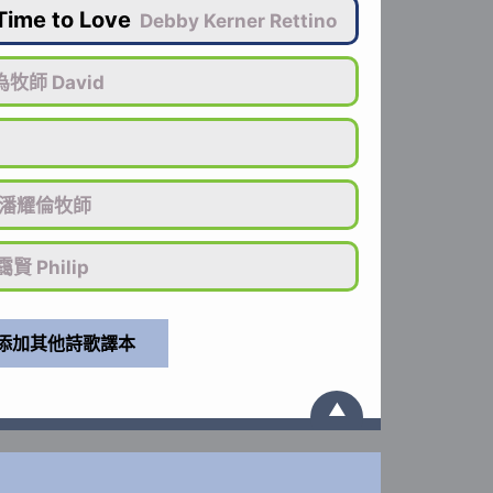
Time to Love
Debby Kerner Rettino
牧師 David
潘耀倫牧師
賢 Philip
▲