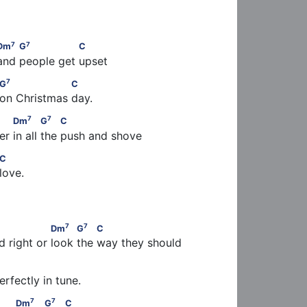
7
7
          Dm
         G
                C
7
7
Dm
G
C
and people get upset 
7
     Dm             G
                  C
7
G
C
t on Christmas day. 
7
7
          Dm
            G
         C
7
7
Dm
G
C
 in all the push and shove
G             C
C
love.
7
7
                   Dm
          G
         C
7
7
Dm
G
C
 right or look the way they should
Em         G
rfectly in tune.
7
7
                Dm
          G
         C
7
7
Dm
G
C