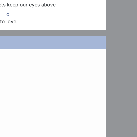
 lets keep our eyes above
 G             C
C
to love.