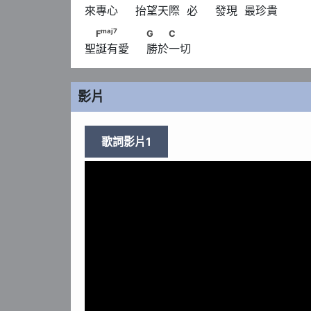
來專心     抬望天際  必     發現  最珍貴
7
                              G
　　            C
maj
7
　F
　　　                              G　　C
maj
7
F
G
C
聖誕有愛     勝於一切
影片
歌詞影片1