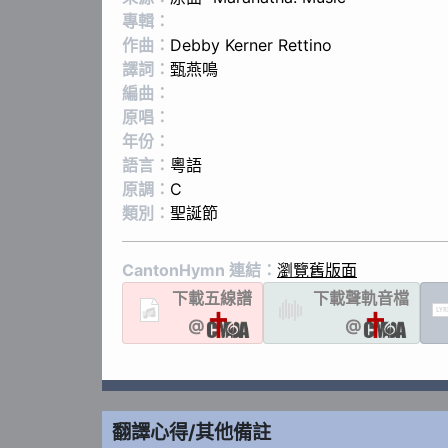
專輯：
作曲：
Debby Kerner Rettino
譯詞：
甄燕鳴
編曲：
原唱：
年份：
語言：
粵語
原調：
C
類別：
聖誕節
CantonHymn 連結：
瀏覽舊版面
下載
五線譜
下載聲軌
音檔
LYR
@
@
翻譯心得/其他備註