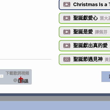
Christmas Is a 

聖誕獻愛心

葉大為
聖誕是愛

譚佩芬
聖誕獻出真的愛

聖誕節遇見神

黃靄
下載歌詞
視頻
IC
@