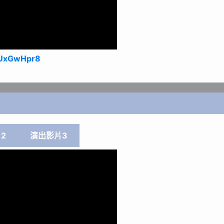
gUxGwHpr8
2
演出影片3