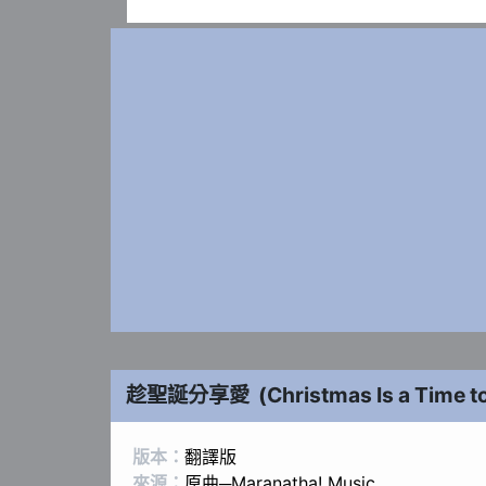
趁聖誕分享愛
(
Christmas Is a Time t
版本：
翻譯版
來源：
原曲─Maranatha! Music