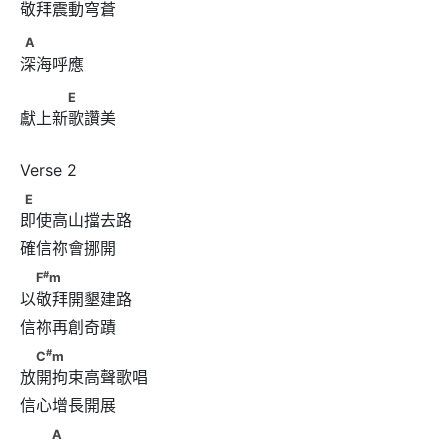
敬拜震動穹蒼
A
A
深海呼應
　　　E
E
獻上新歌讚美
E
E
即使高山擋去路
#
　F
m
#
F
m
以敬拜開墾建路
#
　C
m
#
C
m
放開拘束高聲歌唱
　　A
A