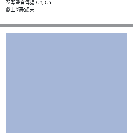
聖潔聲音傳揚 Oh, Oh

獻上新歌讚美