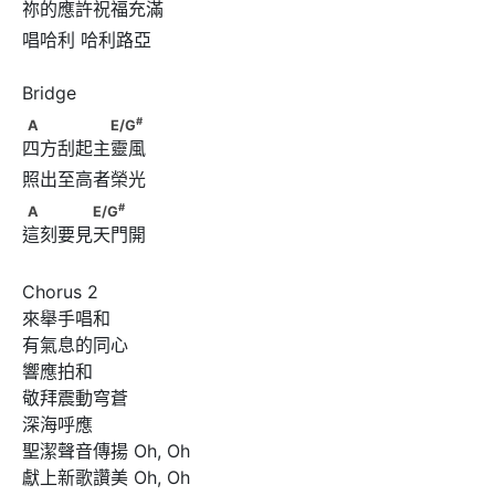
祢的應許祝福充滿
唱哈利 哈利路亞

#
A　　　　　E/G
#
A
E/G
四方刮起主靈風
#
A　　　　E/G
#
A
E/G
這刻要見天門開
Chorus 2

來舉手唱和

有氣息的同心

響應拍和

敬拜震動穹蒼

深海呼應

聖潔聲音傳揚 Oh, Oh

獻上新歌讚美 Oh, Oh
