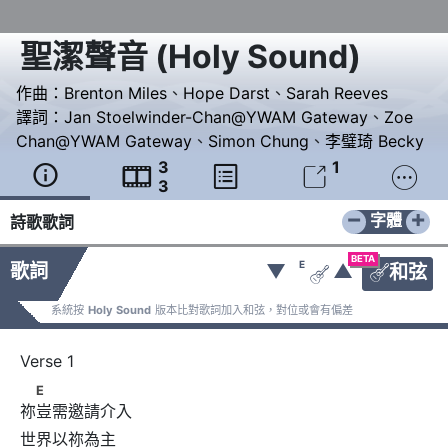
聖潔聲音
(
Holy Sound
)
作曲：
Brenton Miles
、
Hope Darst
、
Sarah Reeves
譯詞：
Jan Stoelwinder-Chan@YWAM Gateway
、
Zoe
Chan@YWAM Gateway
、
Simon Chung
、
李璧琦 Becky
3
1





3
−
+
字體
詩歌歌詞
BETA
E
歌詞
▼
▲
和弦


系統按
Holy Sound
版本比對歌詞加入和弦，對位或會有偏差
　E
E
祢豈需邀請介入