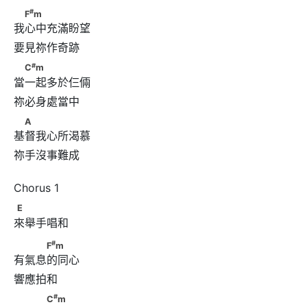
#
　F
m
#
F
m
我心中充滿盼望
#
　C
m
#
C
m
當一起多於仨倆
　A
A
基督我心所渴慕
祢手沒事難成

E
E
來舉手唱和
#
　　　F
m
#
F
m
有氣息的同心
#
　　　C
m
#
C
m