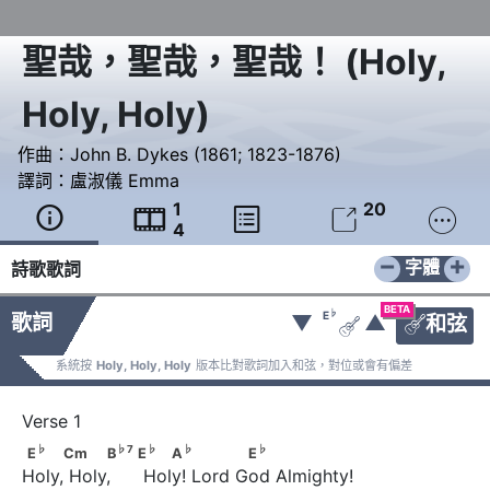
聖哉，聖哉，聖哉！
(
Holy,
Holy, Holy
)
作曲：
John B. Dykes (1861; 1823-1876)
譯詞：
盧淑儀 Emma
1
20





4
−
+
字體
詩歌歌詞
BETA
♭
E
歌詞
▼
▲
和弦


系統按
Holy, Holy, Holy
版本比對歌詞加入和弦，對位或會有偏差
♭
♭
7
♭
♭
E
     Cm          B
                               E
         A
     
♭
♭
7
♭
♭
♭
E
Cm
B
E
A
E
Holy, Holy,      Holy! Lord God Almighty!