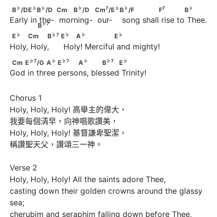
♭
♭
♭
♭
B
/D     E
        B
/D                Cm         B
/D           
♭
♭
♭
♭
7
♭
♭
7
♭
B
/D
E
B
/D
Cm
B
/D
Cm
/E
B
/F
F
B
Early in the-  morning-  our-    song shall rise to Thee.
♭
7
B
♭
♭
7
♭
♭
E
     Cm          B
                               E
         A
     
♭
♭
7
♭
♭
♭
E
Cm
B
E
A
E
Holy, Holy,      Holy! Merciful and mighty!
♭
7
♭
♭
7
♭
♭
7
♭
Cm   E
/G            A
        E
     A
            B
    E
♭
7
♭
♭
7
♭
♭
7
♭
Cm
E
/G
A
E
A
B
E
God in three persons, blessed Trinity!
Chorus 1

Holy, Holy, Holy! 高舉主的偉大，

我要每個清早，向神唱歌讚美，

Holy, Holy, Holy! 基督謙卑聖潔，

稱讚聖天父，讚頌三一神。

Verse 2 

Holy, Holy, Holy! All the saints adore Thee,

casting down their golden crowns around the glassy 
sea;

cherubim and seraphim falling down before Thee,
